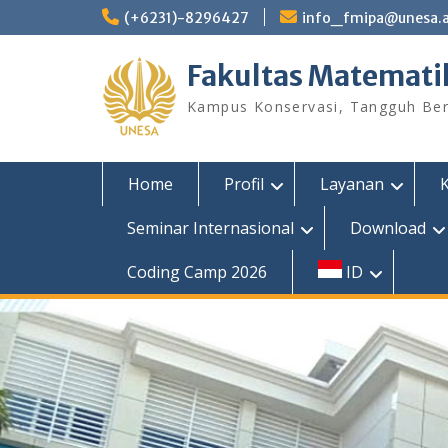
Skip
(+6231)-8296427
info_fmipa@unesa.a
to
content
Fakultas Matemati
Kampus Konservasi, Tangguh Berp
Home
Profil
Layanan
Seminar Internasional
Download
Coding Camp 2026
ID