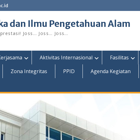
c.id
ka dan Ilmu Pengetahuan Alam
restasi! Joss… Joss… Joss…
Kerjasama
Aktivitas Internasional
Fasilitas
Zona Integritas
PPID
Agenda Kegiatan