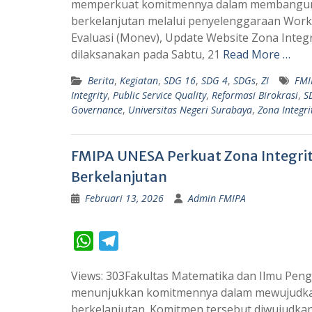
memperkuat komitmennya dalam membangun ta
t
e
berkelanjutan melalui penyelenggaraan Wo
s
g
Evaluasi (Monev), Update Website Zona Integrit
A
r
dilaksanakan pada Sabtu, 21
Read More …
p
a
Berita
,
Kegiatan
,
SDG 16
,
SDG 4
,
SDGs
,
ZI
FMI
p
m
Integrity
,
Public Service Quality
,
Reformasi Birokrasi
,
S
Governance
,
Universitas Negeri Surabaya
,
Zona Integri
FMIPA UNESA Perkuat Zona Integrit
Berkelanjutan
Februari 13, 2026
Admin FMIPA
W
T
h
e
Views: 303Fakultas Matematika dan Ilmu Peng
a
l
menunjukkan komitmennya dalam mewujudkan t
t
e
berkelanjutan. Komitmen tersebut diwujudkan