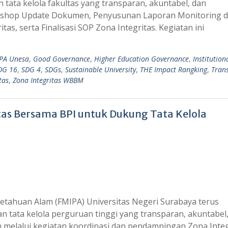
ta kelola fakultas yang transparan, akuntabel, dan
rkshop Update Dokumen, Penyusunan Laporan Monitoring 
as, serta Finalisasi SOP Zona Integritas. Kegiatan ini
PA Unesa
,
Good Governance
,
Higher Education Governance
,
Institution
DG 16
,
SDG 4
,
SDGs
,
Sustainable University
,
THE Impact Rangking
,
Tran
tas
,
Zona Integritas WBBM
as Bersama BPI untuk Dukung Tata Kelola
etahuan Alam (FMIPA) Universitas Negeri Surabaya terus
ata kelola perguruan tinggi yang transparan, akuntabel
 melalui kegiatan koordinasi dan pendampingan Zona Integ