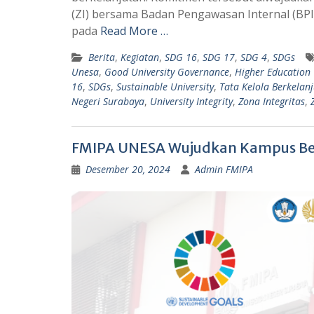
s
g
(ZI) bersama Badan Pengawasan Internal (BPI
A
r
pada
Read More …
p
a
Berita
,
Kegiatan
,
SDG 16
,
SDG 17
,
SDG 4
,
SDGs
p
m
Unesa
,
Good University Governance
,
Higher Education
16
,
SDGs
,
Sustainable University
,
Tata Kelola Berkelan
Negeri Surabaya
,
University Integrity
,
Zona Integritas
,
FMIPA UNESA Wujudkan Kampus Ber
Desember 20, 2024
Admin FMIPA