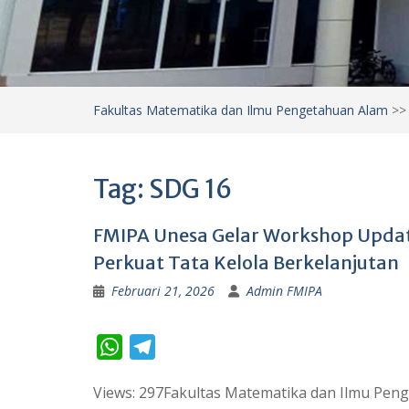
Fakultas Matematika dan Ilmu Pengetahuan Alam
>
Tag:
SDG 16
FMIPA Unesa Gelar Workshop Updat
Perkuat Tata Kelola Berkelanjutan
Februari 21, 2026
Admin FMIPA
W
T
h
e
Views: 297Fakultas Matematika dan Ilmu Peng
a
l