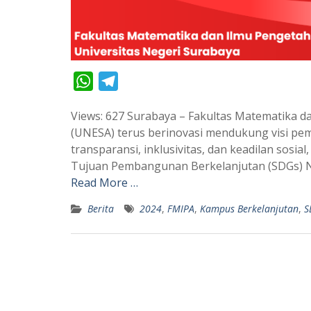
W
T
h
e
Views: 627 Surabaya – Fakultas Matematika d
a
l
(UNESA) terus berinovasi mendukung visi pe
t
e
transparansi, inklusivitas, dan keadilan so
s
g
Tujuan Pembangunan Berkelanjutan (SDGs) No
A
r
Read More …
p
a
Berita
2024
,
FMIPA
,
Kampus Berkelanjutan
,
S
p
m