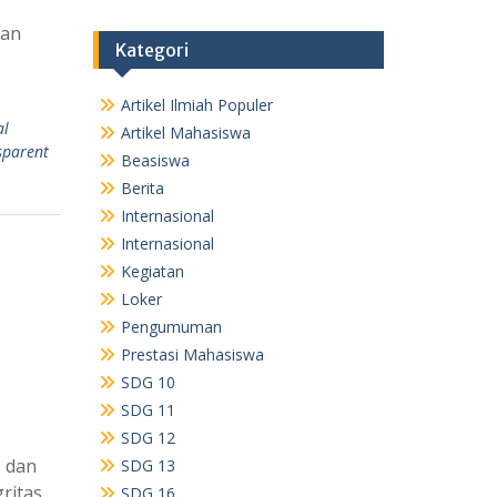
dan
Kategori
Artikel Ilmiah Populer
al
Artikel Mahasiswa
sparent
Beasiswa
Berita
Internasional
Internasional
Kegiatan
Loker
Pengumuman
Prestasi Mahasiswa
SDG 10
SDG 11
SDG 12
, dan
SDG 13
ritas
SDG 16