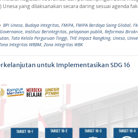
) Unesa yang dilaksanakan secara daring sesuai agenda fak
BPI Unesa
,
Budaya Integritas
,
FMIPA
,
FMIPA Berdaya Saing Global
,
FM
 Governance
,
Institusi Berintegritas
,
pelayanan publik
,
Reformasi Birokr
jutan
,
Tata Kelola Perguruan Tinggi
,
THE Impact Rangking
,
Unesa
,
Unive
Zona Integritas WBBM
,
Zona Integritas WBK
kelanjutan untuk Implementasikan SDG 16