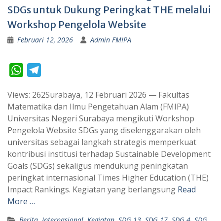
SDGs untuk Dukung Peringkat THE melalui
Workshop Pengelola Website
Februari 12, 2026
Admin FMIPA
W
T
h
e
Views: 262Surabaya, 12 Februari 2026 — Fakultas
a
l
Matematika dan Ilmu Pengetahuan Alam (FMIPA)
t
e
Universitas Negeri Surabaya mengikuti Workshop
s
g
Pengelola Website SDGs yang diselenggarakan oleh
A
r
universitas sebagai langkah strategis memperkuat
p
a
kontribusi institusi terhadap Sustainable Development
Goals (SDGs) sekaligus mendukung peningkatan
p
m
peringkat internasional Times Higher Education (THE)
Impact Rankings. Kegiatan yang berlangsung
Read
More …
Berita
,
Internasional
,
Kegiatan
,
SDG 13
,
SDG 17
,
SDG 4
,
SDG