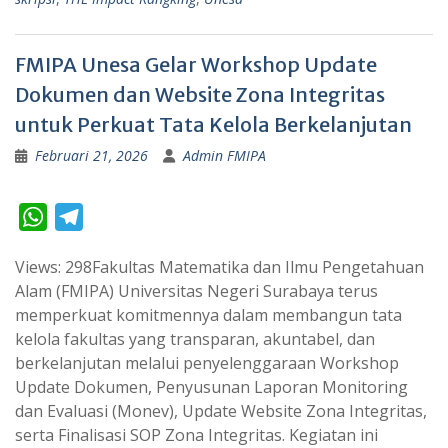
FMIPA Unesa Gelar Workshop Update
Dokumen dan Website Zona Integritas
untuk Perkuat Tata Kelola Berkelanjutan
Februari 21, 2026
Admin FMIPA
W
T
h
e
Views: 298Fakultas Matematika dan Ilmu Pengetahuan
a
l
Alam (FMIPA) Universitas Negeri Surabaya terus
t
e
memperkuat komitmennya dalam membangun tata
s
g
kelola fakultas yang transparan, akuntabel, dan
A
r
berkelanjutan melalui penyelenggaraan Workshop
p
a
Update Dokumen, Penyusunan Laporan Monitoring
dan Evaluasi (Monev), Update Website Zona Integritas,
p
m
serta Finalisasi SOP Zona Integritas. Kegiatan ini