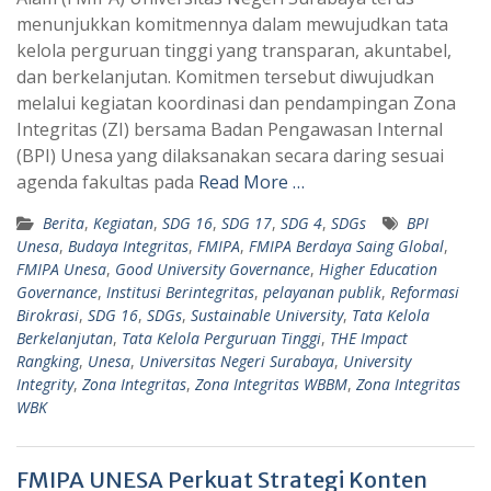
t
e
menunjukkan komitmennya dalam mewujudkan tata
s
g
kelola perguruan tinggi yang transparan, akuntabel,
A
r
dan berkelanjutan. Komitmen tersebut diwujudkan
p
a
melalui kegiatan koordinasi dan pendampingan Zona
Integritas (ZI) bersama Badan Pengawasan Internal
p
m
(BPI) Unesa yang dilaksanakan secara daring sesuai
agenda fakultas pada
Read More …
Berita
,
Kegiatan
,
SDG 16
,
SDG 17
,
SDG 4
,
SDGs
BPI
Unesa
,
Budaya Integritas
,
FMIPA
,
FMIPA Berdaya Saing Global
,
FMIPA Unesa
,
Good University Governance
,
Higher Education
Governance
,
Institusi Berintegritas
,
pelayanan publik
,
Reformasi
Birokrasi
,
SDG 16
,
SDGs
,
Sustainable University
,
Tata Kelola
Berkelanjutan
,
Tata Kelola Perguruan Tinggi
,
THE Impact
Rangking
,
Unesa
,
Universitas Negeri Surabaya
,
University
Integrity
,
Zona Integritas
,
Zona Integritas WBBM
,
Zona Integritas
WBK
FMIPA UNESA Perkuat Strategi Konten