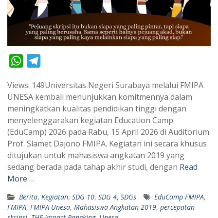
W
T
h
e
Views: 149Universitas Negeri Surabaya melalui FMIPA
a
l
UNESA kembali menunjukkan komitmennya dalam
t
e
meningkatkan kualitas pendidikan tinggi dengan
s
g
menyelenggarakan kegiatan Education Camp
A
r
(EduCamp) 2026 pada Rabu, 15 April 2026 di Auditorium
p
a
Prof. Slamet Dajono FMIPA. Kegiatan ini secara khusus
ditujukan untuk mahasiswa angkatan 2019 yang
p
m
sedang berada pada tahap akhir studi, dengan
Read
More …
Berita
,
Kegiatan
,
SDG 10
,
SDG 4
,
SDGs
EduCamp FMIPA
,
FMIPA
,
FMIPA Unesa
,
Mahasiswa Angkatan 2019
,
percepatan
skripsi
,
THE Impact Rangking
,
Unesa