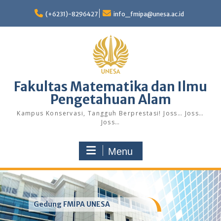
Skip
to
(+6231)-8296427
info_fmipa@unesa.ac.id
content
Fakultas Matematika dan Ilmu
Pengetahuan Alam
Kampus Konservasi, Tangguh Berprestasi! Joss… Joss…
Joss…
Menu
Gedung FMIPA UNESA