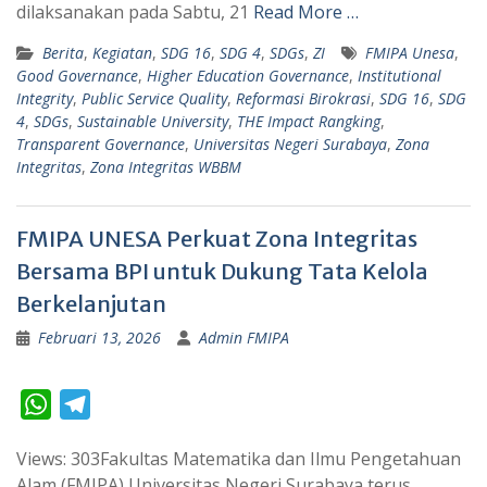
dilaksanakan pada Sabtu, 21
Read More …
Berita
,
Kegiatan
,
SDG 16
,
SDG 4
,
SDGs
,
ZI
FMIPA Unesa
,
Good Governance
,
Higher Education Governance
,
Institutional
Integrity
,
Public Service Quality
,
Reformasi Birokrasi
,
SDG 16
,
SDG
4
,
SDGs
,
Sustainable University
,
THE Impact Rangking
,
Transparent Governance
,
Universitas Negeri Surabaya
,
Zona
Integritas
,
Zona Integritas WBBM
FMIPA UNESA Perkuat Zona Integritas
Bersama BPI untuk Dukung Tata Kelola
Berkelanjutan
Februari 13, 2026
Admin FMIPA
W
T
h
e
Views: 303Fakultas Matematika dan Ilmu Pengetahuan
a
l
Alam (FMIPA) Universitas Negeri Surabaya terus