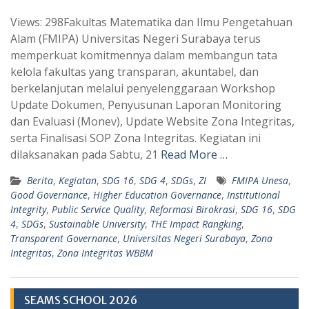
h
e
Views: 298Fakultas Matematika dan Ilmu Pengetahuan
a
l
Alam (FMIPA) Universitas Negeri Surabaya terus
t
e
memperkuat komitmennya dalam membangun tata
s
g
kelola fakultas yang transparan, akuntabel, dan
A
r
berkelanjutan melalui penyelenggaraan Workshop
p
a
Update Dokumen, Penyusunan Laporan Monitoring
dan Evaluasi (Monev), Update Website Zona Integritas,
p
m
serta Finalisasi SOP Zona Integritas. Kegiatan ini
dilaksanakan pada Sabtu, 21
Read More …
Berita
,
Kegiatan
,
SDG 16
,
SDG 4
,
SDGs
,
ZI
FMIPA Unesa
,
Good Governance
,
Higher Education Governance
,
Institutional
Integrity
,
Public Service Quality
,
Reformasi Birokrasi
,
SDG 16
,
SDG
4
,
SDGs
,
Sustainable University
,
THE Impact Rangking
,
Transparent Governance
,
Universitas Negeri Surabaya
,
Zona
Integritas
,
Zona Integritas WBBM
SEAMS SCHOOL 2026