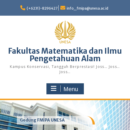
Skip
to
(+6231)-8296427
info_fmipa@unesa.ac.id
content
Fakultas Matematika dan Ilmu
Pengetahuan Alam
Kampus Konservasi, Tangguh Berprestasi! Joss… Joss…
Joss…
Menu
Gedung FMIPA UNESA