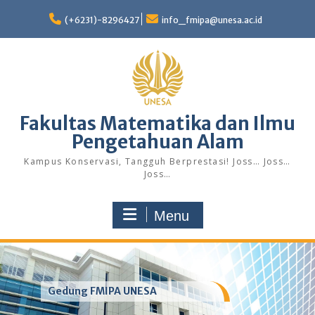
Skip
to
(+6231)-8296427
info_fmipa@unesa.ac.id
content
Fakultas Matematika dan Ilmu
Pengetahuan Alam
Kampus Konservasi, Tangguh Berprestasi! Joss… Joss…
Joss…
Menu
Gedung FMIPA UNESA