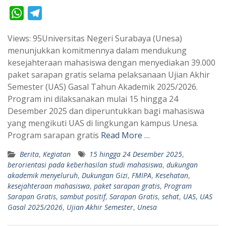
W
T
h
e
Views: 95Universitas Negeri Surabaya (Unesa)
a
l
menunjukkan komitmennya dalam mendukung
t
e
kesejahteraan mahasiswa dengan menyediakan 39.000
s
g
paket sarapan gratis selama pelaksanaan Ujian Akhir
A
r
Semester (UAS) Gasal Tahun Akademik 2025/2026.
p
a
Program ini dilaksanakan mulai 15 hingga 24
Desember 2025 dan diperuntukkan bagi mahasiswa
p
m
yang mengikuti UAS di lingkungan kampus Unesa.
Program sarapan gratis
Read More …
Berita
,
Kegiatan
15 hingga 24 Desember 2025
,
berorientasi pada keberhasilan studi mahasiswa
,
dukungan
akademik menyeluruh
,
Dukungan Gizi
,
FMIPA
,
Kesehatan
,
kesejahteraan mahasiswa
,
paket sarapan gratis
,
Program
Sarapan Gratis
,
sambut positif
,
Sarapan Gratis
,
sehat
,
UAS
,
UAS
Gasal 2025/2026
,
Ujian Akhir Semester
,
Unesa