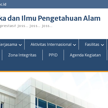
c.id
ka dan Ilmu Pengetahuan Alam
restasi! Joss… Joss… Joss…
Kerjasama
Aktivitas Internasional
Fasilitas
Zona Integritas
PPID
Agenda Kegiatan