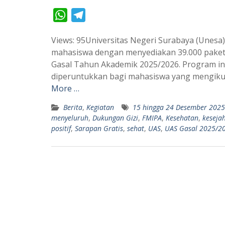
W
T
h
e
Views: 95Universitas Negeri Surabaya (Une
a
l
mahasiswa dengan menyediakan 39.000 paket 
t
e
Gasal Tahun Akademik 2025/2026. Program in
s
g
diperuntukkan bagi mahasiswa yang mengikut
A
r
More …
p
a
Berita
,
Kegiatan
15 hingga 24 Desember 2025
p
m
menyeluruh
,
Dukungan Gizi
,
FMIPA
,
Kesehatan
,
keseja
positif
,
Sarapan Gratis
,
sehat
,
UAS
,
UAS Gasal 2025/2