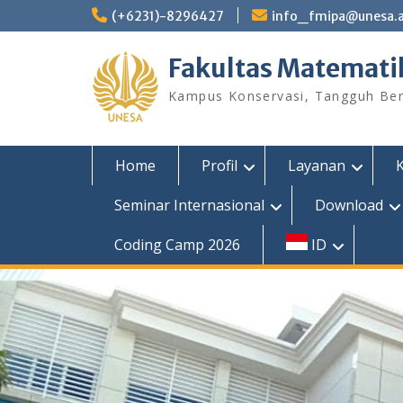
Skip
(+6231)-8296427
info_fmipa@unesa.a
to
content
Fakultas Matemati
Kampus Konservasi, Tangguh Berp
Home
Profil
Layanan
Seminar Internasional
Download
Coding Camp 2026
ID