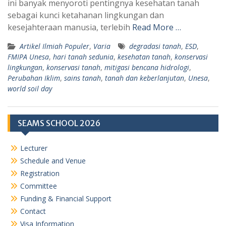
ini banyak menyoroti pentingnya kesehatan tanah
p
m
sebagai kunci ketahanan lingkungan dan
kesejahteraan manusia, terlebih
Read More …
Artikel Ilmiah Populer
,
Varia
degradasi tanah
,
ESD
,
FMIPA Unesa
,
hari tanah sedunia
,
kesehatan tanah
,
konservasi
lingkungan
,
konservasi tanah
,
mitigasi bencana hidrologi
,
Perubahan Iklim
,
sains tanah
,
tanah dan keberlanjutan
,
Unesa
,
world soil day
SEAMS SCHOOL 2026
Lecturer
Schedule and Venue
Registration
Committee
Funding & Financial Support
Contact
Visa Information