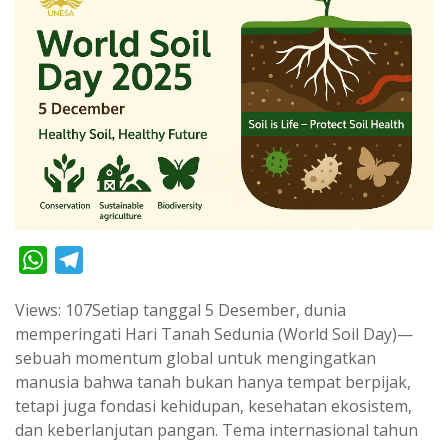
W
T
h
e
Views: 107Setiap tanggal 5 Desember, dunia
a
l
memperingati Hari Tanah Sedunia (World Soil Day)—
t
e
sebuah momentum global untuk mengingatkan
s
g
manusia bahwa tanah bukan hanya tempat berpijak,
A
r
tetapi juga fondasi kehidupan, kesehatan ekosistem,
p
a
dan keberlanjutan pangan. Tema internasional tahun