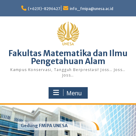
Skip
to
(+6231)-8296427
info_fmipa@unesa.ac.id
content
Fakultas Matematika dan Ilmu
Pengetahuan Alam
Kampus Konservasi, Tangguh Berprestasi! Joss… Joss…
Joss…
Menu
Gedung FMIPA UNESA