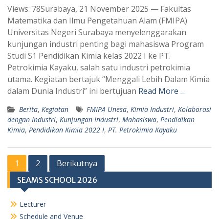
Views: 78Surabaya, 21 November 2025 — Fakultas
a
l
Matematika dan Ilmu Pengetahuan Alam (FMIPA)
t
e
Universitas Negeri Surabaya menyelenggarakan
s
g
kunjungan industri penting bagi mahasiswa Program
A
r
Studi S1 Pendidikan Kimia kelas 2022 I ke PT.
p
a
Petrokimia Kayaku, salah satu industri petrokimia
utama. Kegiatan bertajuk “Menggali Lebih Dalam Kimia
p
m
dalam Dunia Industri” ini bertujuan
Read More …
Berita
,
Kegiatan
FMIPA Unesa
,
Kimia Industri
,
Kolaborasi
dengan Industri
,
Kunjungan Industri
,
Mahasiswa
,
Pendidikan
Kimia
,
Pendidikan Kimia 2022 I
,
PT. Petrokimia Kayaku
Paginasi
1
2
Berikutnya
pos
SEAMS SCHOOL 2026
Lecturer
Schedule and Venue