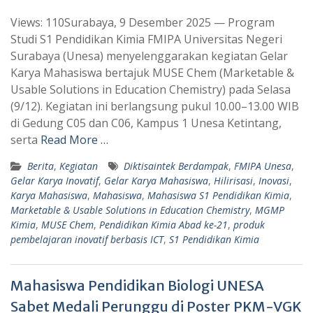
h
e
Views: 110Surabaya, 9 Desember 2025 — Program
a
l
Studi S1 Pendidikan Kimia FMIPA Universitas Negeri
t
e
Surabaya (Unesa) menyelenggarakan kegiatan Gelar
s
g
Karya Mahasiswa bertajuk MUSE Chem (Marketable &
A
r
Usable Solutions in Education Chemistry) pada Selasa
p
a
(9/12). Kegiatan ini berlangsung pukul 10.00–13.00 WIB
di Gedung C05 dan C06, Kampus 1 Unesa Ketintang,
p
m
serta
Read More …
Berita
,
Kegiatan
Diktisaintek Berdampak
,
FMIPA Unesa
,
Gelar Karya Inovatif
,
Gelar Karya Mahasiswa
,
Hilirisasi
,
Inovasi
,
Karya Mahasiswa
,
Mahasiswa
,
Mahasiswa S1 Pendidikan Kimia
,
Marketable & Usable Solutions in Education Chemistry
,
MGMP
Kimia
,
MUSE Chem
,
Pendidikan Kimia Abad ke-21
,
produk
pembelajaran inovatif berbasis ICT
,
S1 Pendidikan Kimia
Mahasiswa Pendidikan Biologi UNESA
Sabet Medali Perunggu di Poster PKM-VGK