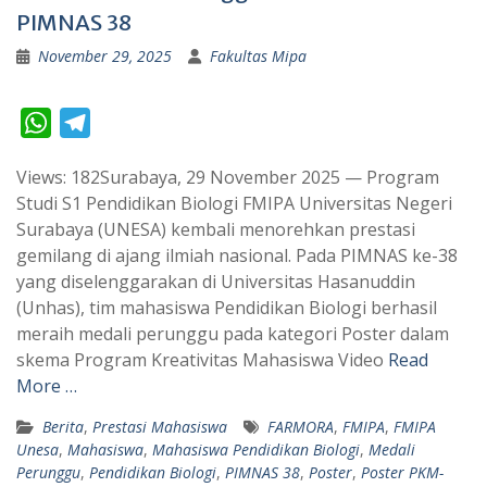
PIMNAS 38
November 29, 2025
Fakultas Mipa
W
T
h
e
Views: 182Surabaya, 29 November 2025 — Program
a
l
Studi S1 Pendidikan Biologi FMIPA Universitas Negeri
t
e
Surabaya (UNESA) kembali menorehkan prestasi
s
g
gemilang di ajang ilmiah nasional. Pada PIMNAS ke-38
A
r
yang diselenggarakan di Universitas Hasanuddin
p
a
(Unhas), tim mahasiswa Pendidikan Biologi berhasil
meraih medali perunggu pada kategori Poster dalam
p
m
skema Program Kreativitas Mahasiswa Video
Read
More …
Berita
,
Prestasi Mahasiswa
FARMORA
,
FMIPA
,
FMIPA
Unesa
,
Mahasiswa
,
Mahasiswa Pendidikan Biologi
,
Medali
Perunggu
,
Pendidikan Biologi
,
PIMNAS 38
,
Poster
,
Poster PKM-