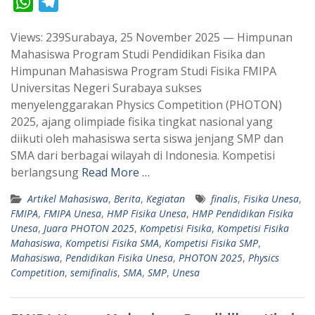
W
T
h
e
Views: 239Surabaya, 25 November 2025 — Himpunan
a
l
Mahasiswa Program Studi Pendidikan Fisika dan
t
e
Himpunan Mahasiswa Program Studi Fisika FMIPA
s
g
Universitas Negeri Surabaya sukses
A
r
menyelenggarakan Physics Competition (PHOTON)
p
a
2025, ajang olimpiade fisika tingkat nasional yang
diikuti oleh mahasiswa serta siswa jenjang SMP dan
p
m
SMA dari berbagai wilayah di Indonesia. Kompetisi
berlangsung
Read More …
Artikel Mahasiswa
,
Berita
,
Kegiatan
finalis
,
Fisika Unesa
,
FMIPA
,
FMIPA Unesa
,
HMP Fisika Unesa
,
HMP Pendidikan Fisika
Unesa
,
Juara PHOTON 2025
,
Kompetisi Fisika
,
Kompetisi Fisika
Mahasiswa
,
Kompetisi Fisika SMA
,
Kompetisi Fisika SMP
,
Mahasiswa
,
Pendidikan Fisika Unesa
,
PHOTON 2025
,
Physics
Competition
,
semifinalis
,
SMA
,
SMP
,
Unesa