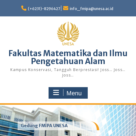
Skip
to
(+6231)-8296427
info_fmipa@unesa.ac.id
content
Fakultas Matematika dan Ilmu
Pengetahuan Alam
Kampus Konservasi, Tangguh Berprestasi! Joss… Joss…
Joss…
Menu
Gedung FMIPA UNESA