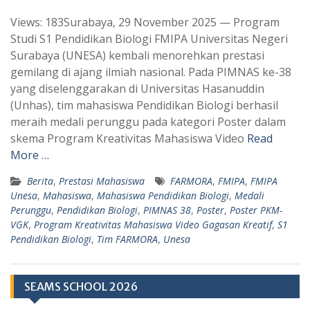
h
e
Views: 183Surabaya, 29 November 2025 — Program
a
l
Studi S1 Pendidikan Biologi FMIPA Universitas Negeri
t
e
Surabaya (UNESA) kembali menorehkan prestasi
s
g
gemilang di ajang ilmiah nasional. Pada PIMNAS ke-38
A
r
yang diselenggarakan di Universitas Hasanuddin
p
a
(Unhas), tim mahasiswa Pendidikan Biologi berhasil
meraih medali perunggu pada kategori Poster dalam
p
m
skema Program Kreativitas Mahasiswa Video
Read
More …
Berita
,
Prestasi Mahasiswa
FARMORA
,
FMIPA
,
FMIPA
Unesa
,
Mahasiswa
,
Mahasiswa Pendidikan Biologi
,
Medali
Perunggu
,
Pendidikan Biologi
,
PIMNAS 38
,
Poster
,
Poster PKM-
VGK
,
Program Kreativitas Mahasiswa Video Gagasan Kreatif
,
S1
Pendidikan Biologi
,
Tim FARMORA
,
Unesa
SEAMS SCHOOL 2026