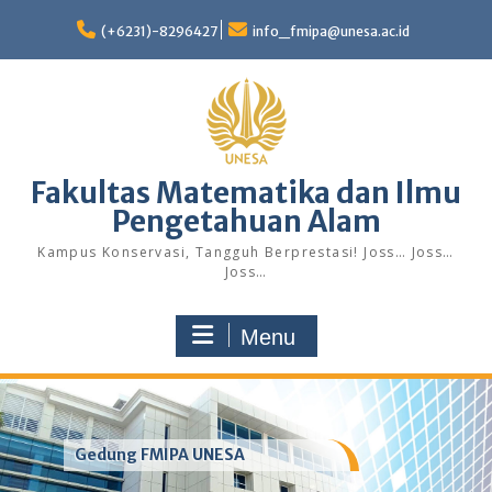
Skip
to
(+6231)-8296427
info_fmipa@unesa.ac.id
content
Fakultas Matematika dan Ilmu
Pengetahuan Alam
Kampus Konservasi, Tangguh Berprestasi! Joss… Joss…
Joss…
Menu
Gedung FMIPA UNESA