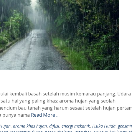
mulai kembali basah setelah musim kemarau panjang. Udara
 satu hal yang paling khas: aroma hujan yang seolah
ncium bau tanah yang harum sesaat setelah hujan perta
ta punya nama
Read More …
Hujan
,
aroma khas hujan
,
difusi
,
energi mekanik
,
Fisika Fluida
,
geosmi