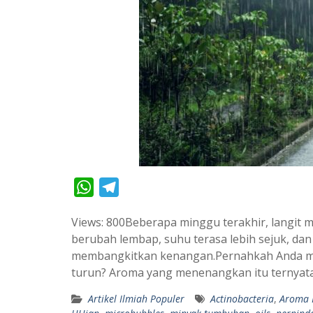
W
T
h
e
Views: 800Beberapa minggu terakhir, langit 
a
l
berubah lembap, suhu terasa lebih sejuk, dan
t
e
membangkitkan kenangan.Pernahkah Anda me
s
g
turun? Aroma yang menenangkan itu ternya
A
r
Artikel Ilmiah Populer
Actinobacteria
,
Aroma 
p
a