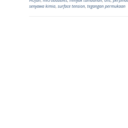
HUjan
,
microbubbles
,
minyak tumbuhan
,
oils
,
perpind
p
m
senyawa kimia
,
surface tension
,
tegangan permukaan