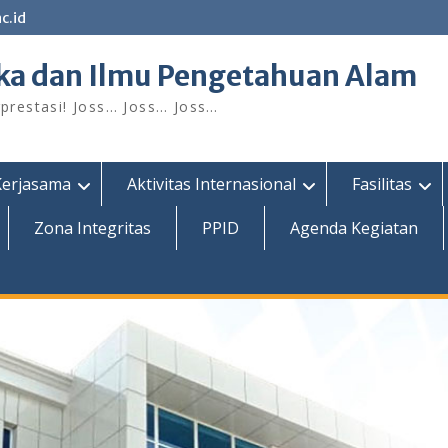
c.id
ka dan Ilmu Pengetahuan Alam
restasi! Joss… Joss… Joss…
Kerjasama
Aktivitas Internasional
Fasilitas
Zona Integritas
PPID
Agenda Kegiatan