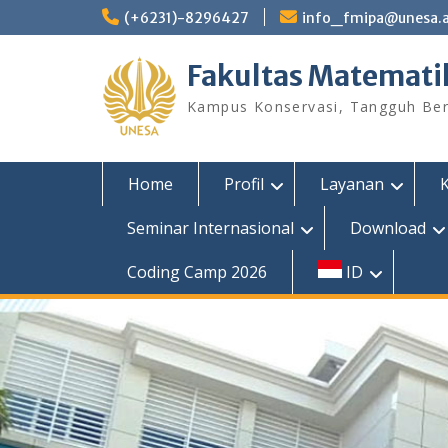
Skip
(+6231)-8296427
info_fmipa@unesa.a
to
content
Fakultas Matemati
Kampus Konservasi, Tangguh Berp
Home
Profil
Layanan
Seminar Internasional
Download
Coding Camp 2026
ID