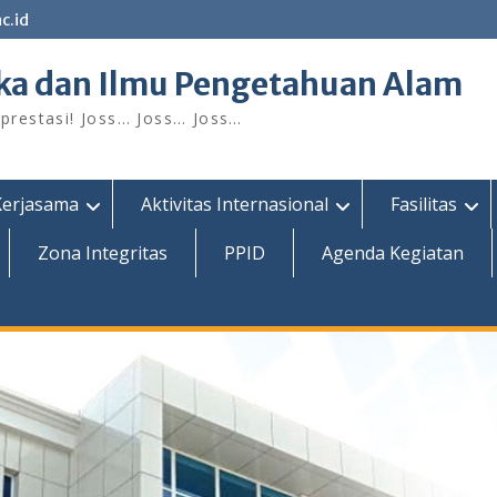
c.id
ka dan Ilmu Pengetahuan Alam
restasi! Joss… Joss… Joss…
Kerjasama
Aktivitas Internasional
Fasilitas
Zona Integritas
PPID
Agenda Kegiatan