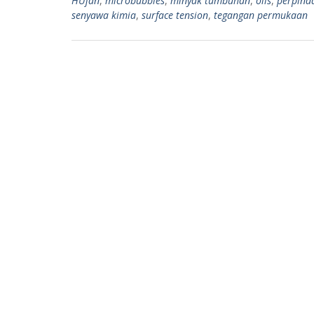
HUjan
,
microbubbles
,
minyak tumbuhan
,
oils
,
perpind
p
m
senyawa kimia
,
surface tension
,
tegangan permukaan