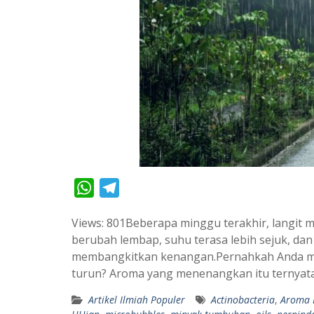
W
T
h
e
Views: 801Beberapa minggu terakhir, langit 
a
l
berubah lembap, suhu terasa lebih sejuk, dan
t
e
membangkitkan kenangan.Pernahkah Anda me
s
g
turun? Aroma yang menenangkan itu ternya
A
r
Artikel Ilmiah Populer
Actinobacteria
,
Aroma 
p
a