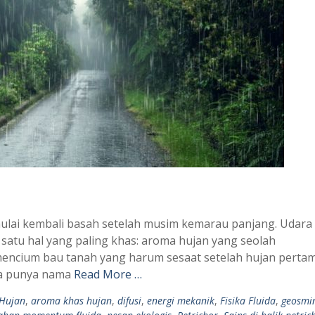
mulai kembali basah setelah musim kemarau panjang. Udara
 satu hal yang paling khas: aroma hujan yang seolah
ncium bau tanah yang harum sesaat setelah hujan perta
ta punya nama
Read More …
Hujan
,
aroma khas hujan
,
difusi
,
energi mekanik
,
Fisika Fluida
,
geosmi