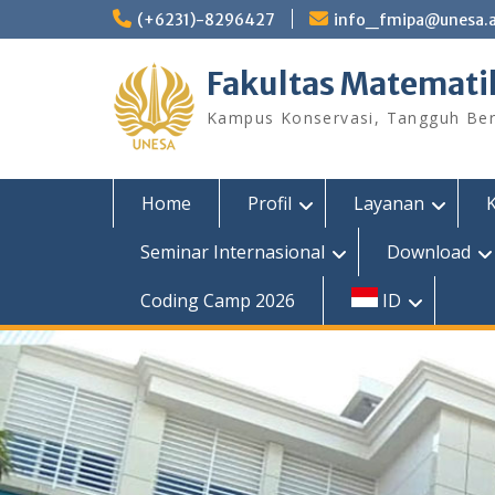
Skip
(+6231)-8296427
info_fmipa@unesa.a
to
content
Fakultas Matemati
Kampus Konservasi, Tangguh Berp
Home
Profil
Layanan
Seminar Internasional
Download
Coding Camp 2026
ID