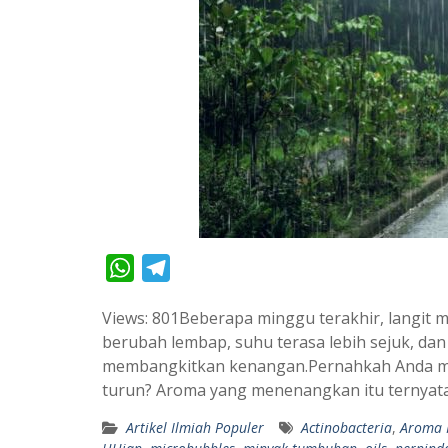
W
T
h
e
Views: 801Beberapa minggu terakhir, langit 
a
l
berubah lembap, suhu terasa lebih sejuk, dan
t
e
membangkitkan kenangan.Pernahkah Anda me
s
g
turun? Aroma yang menenangkan itu ternya
A
r
Artikel Ilmiah Populer
Actinobacteria
,
Aroma 
p
a