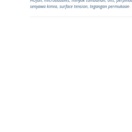
HUjan
,
microbubbles
,
minyak tumbuhan
,
oils
,
perpind
p
m
senyawa kimia
,
surface tension
,
tegangan permukaan