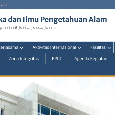
c.id
ka dan Ilmu Pengetahuan Alam
restasi! Joss… Joss… Joss…
Kerjasama
Aktivitas Internasional
Fasilitas
Zona Integritas
PPID
Agenda Kegiatan