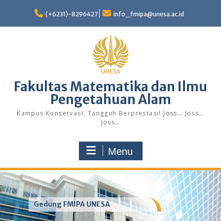
Skip
to
(+6231)-8296427
info_fmipa@unesa.ac.id
content
Fakultas Matematika dan Ilmu
Pengetahuan Alam
Kampus Konservasi, Tangguh Berprestasi! Joss… Joss…
Joss…
Menu
Gedung FMIPA UNESA