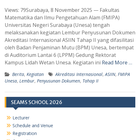
h
e
Views: 79Surabaya, 8 November 2025 — Fakultas
a
l
Matematika dan Ilmu Pengetahuan Alam (FMIPA)
t
e
Universitas Negeri Surabaya (Unesa) tengah
s
g
melaksanakan kegiatan Lembur Penyusunan Dokumen
A
r
Akreditasi Internasional ASIIN Tahap II yang difasilitasi
p
a
oleh Badan Penjaminan Mutu (BPM) Unesa, bertempat
di Auditorium Lantai 6 (LPPM) Gedung Rektorat
p
m
Kampus Lidah Wetan Unesa. Kegiatan ini
Read More …
Berita
,
Kegiatan
Akreditasi Internasional
,
ASIIN
,
FMIPA
Unesa
,
Lembur
,
Penyusunan Dokumen
,
Tahap II
SEAMS SCHOOL 2026
Lecturer
Schedule and Venue
Registration