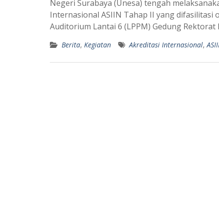
Negeri Surabaya (Unesa) tengah melaksanak
t
e
Internasional ASIIN Tahap II yang difasilita
s
g
Auditorium Lantai 6 (LPPM) Gedung Rektorat
A
r
Berita
,
Kegiatan
Akreditasi Internasional
,
ASI
p
a
p
m