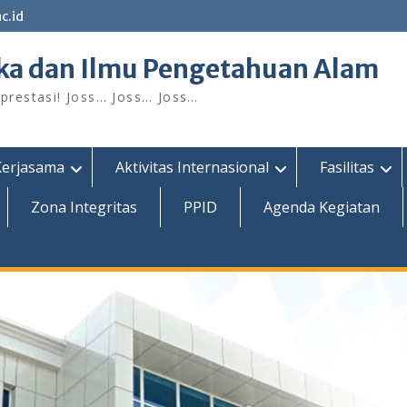
c.id
ka dan Ilmu Pengetahuan Alam
restasi! Joss… Joss… Joss…
Kerjasama
Aktivitas Internasional
Fasilitas
Zona Integritas
PPID
Agenda Kegiatan