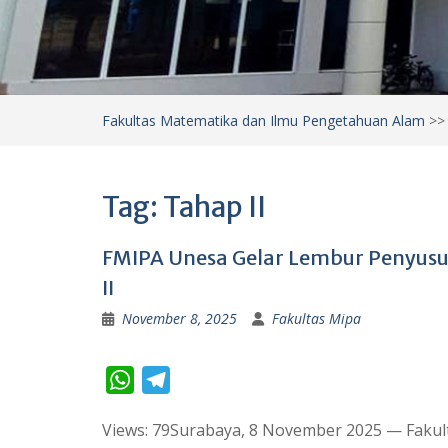
Fakultas Matematika dan Ilmu Pengetahuan Alam
>
Tag:
Tahap II
FMIPA Unesa Gelar Lembur Penyusu
II
November 8, 2025
Fakultas Mipa
W
T
h
e
Views: 79Surabaya, 8 November 2025 — Fakul
a
l