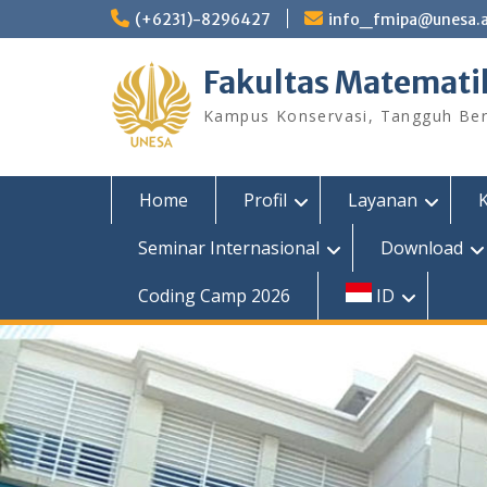
Skip
(+6231)-8296427
info_fmipa@unesa.a
to
content
Fakultas Matemati
Kampus Konservasi, Tangguh Berp
Home
Profil
Layanan
Seminar Internasional
Download
Coding Camp 2026
ID