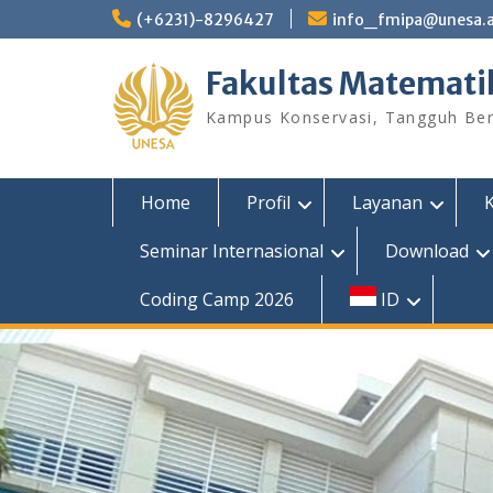
Skip
(+6231)-8296427
info_fmipa@unesa.a
to
content
Fakultas Matemati
Kampus Konservasi, Tangguh Berp
Home
Profil
Layanan
Seminar Internasional
Download
Coding Camp 2026
ID