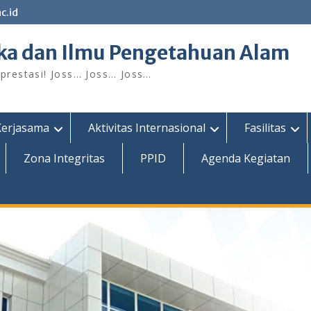
c.id
ka dan Ilmu Pengetahuan Alam
restasi! Joss… Joss… Joss…
Kerjasama
Aktivitas Internasional
Fasilitas
Zona Integritas
PPID
Agenda Kegiatan