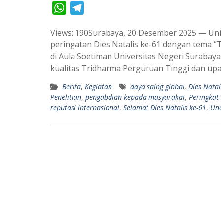
W
T
h
e
Views: 190Surabaya, 20 Desember 2025 — Uni
a
l
peringatan Dies Natalis ke-61 dengan tema “T
t
e
di Aula Soetiman Universitas Negeri Suraba
s
g
kualitas Tridharma Perguruan Tinggi dan upa
A
r
Berita
,
Kegiatan
daya saing global
,
Dies Natal
p
a
Penelitian
,
pengabdian kepada masyarakat
,
Peringkat 
p
m
reputasi internasional
,
Selamat Dies Natalis ke-61
,
Un