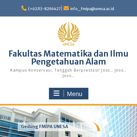
Skip
to
(+6231)-8296427
info_fmipa@unesa.ac.id
content
Fakultas Matematika dan Ilmu
Pengetahuan Alam
Kampus Konservasi, Tangguh Berprestasi! Joss… Joss…
Joss…
Menu
Gedung FMIPA UNESA