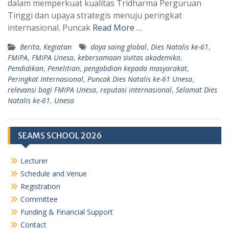
dalam memperkuat kualitas Tridharma Perguruan
p
m
Tinggi dan upaya strategis menuju peringkat
internasional. Puncak
Read More …
Berita
,
Kegiatan
daya saing global
,
Dies Natalis ke-61
,
FMIPA
,
FMIPA Unesa
,
kebersamaan sivitas akademika
,
Pendidikan
,
Penelitian
,
pengabdian kepada masyarakat
,
Peringkat Internasional
,
Puncak Dies Natalis ke-61 Unesa
,
relevansi bagi FMIPA Unesa
,
reputasi internasional
,
Selamat Dies
Natalis ke-61
,
Unesa
SEAMS SCHOOL 2026
Lecturer
Schedule and Venue
Registration
Committee
Funding & Financial Support
Contact