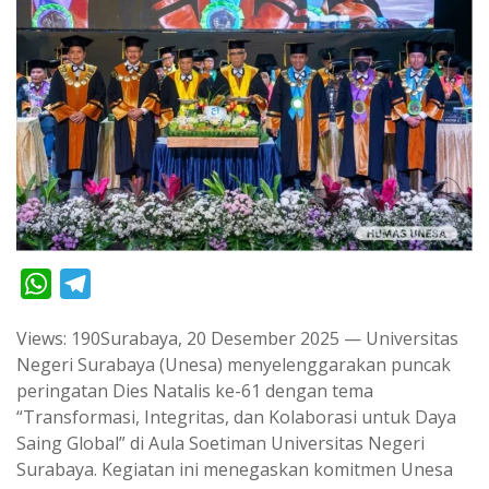
W
T
h
e
Views: 190Surabaya, 20 Desember 2025 — Universitas
a
l
Negeri Surabaya (Unesa) menyelenggarakan puncak
t
e
peringatan Dies Natalis ke-61 dengan tema
s
g
“Transformasi, Integritas, dan Kolaborasi untuk Daya
A
r
Saing Global” di Aula Soetiman Universitas Negeri
p
a
Surabaya. Kegiatan ini menegaskan komitmen Unesa