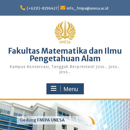
Skip
to
(+6231)-8296427
info_fmipa@unesa.ac.id
content
Fakultas Matematika dan Ilmu
Pengetahuan Alam
Kampus Konservasi, Tangguh Berprestasi! Joss… Joss…
Joss…
Menu
Gedung FMIPA UNESA