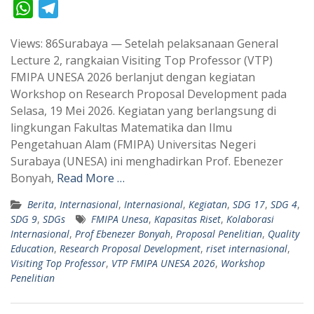
W
T
h
e
Views: 86Surabaya — Setelah pelaksanaan General
a
l
Lecture 2, rangkaian Visiting Top Professor (VTP)
t
e
FMIPA UNESA 2026 berlanjut dengan kegiatan
s
g
Workshop on Research Proposal Development pada
A
r
Selasa, 19 Mei 2026. Kegiatan yang berlangsung di
p
a
lingkungan Fakultas Matematika dan Ilmu
Pengetahuan Alam (FMIPA) Universitas Negeri
p
m
Surabaya (UNESA) ini menghadirkan Prof. Ebenezer
Bonyah,
Read More …
Berita
,
Internasional
,
Internasional
,
Kegiatan
,
SDG 17
,
SDG 4
,
SDG 9
,
SDGs
FMIPA Unesa
,
Kapasitas Riset
,
Kolaborasi
Internasional
,
Prof Ebenezer Bonyah
,
Proposal Penelitian
,
Quality
Education
,
Research Proposal Development
,
riset internasional
,
Visiting Top Professor
,
VTP FMIPA UNESA 2026
,
Workshop
Penelitian