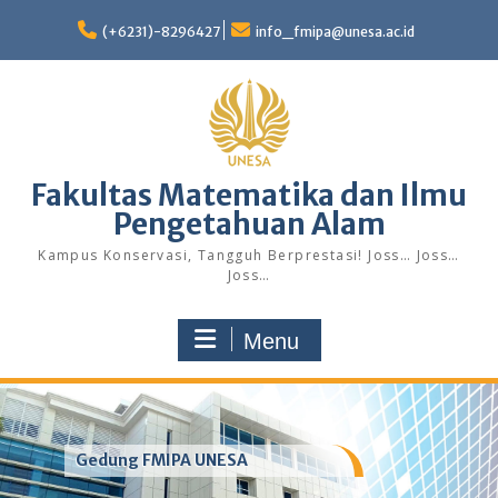
Skip
to
(+6231)-8296427
info_fmipa@unesa.ac.id
content
Fakultas Matematika dan Ilmu
Pengetahuan Alam
Kampus Konservasi, Tangguh Berprestasi! Joss… Joss…
Joss…
Menu
Gedung FMIPA UNESA