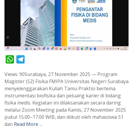
W
T
h
e
Views: 90Surabaya, 27 November 2025 — Program
a
l
Magister (S2) Fisika FMIPA Universitas Negeri Surabaya
t
e
menyelenggarakan Kuliah Tamu Praktisi bertema
s
g
instrumentasi biofisika dan peluang karier di bidang
A
r
fisika medis. Kegiatan ini dilaksanakan secara daring
p
a
melalui Zoom Meeting pada Kamis, 27 November 2025
pukul 15.00–17.00 WIB, dan diikuti oleh mahasiswa S1
p
m
dan
Read More …