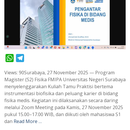
W
T
h
e
Views: 90Surabaya, 27 November 2025 — Program
a
l
Magister (S2) Fisika FMIPA Universitas Negeri Surabaya
t
e
menyelenggarakan Kuliah Tamu Praktisi bertema
s
g
instrumentasi biofisika dan peluang karier di bidang
A
r
fisika medis. Kegiatan ini dilaksanakan secara daring
p
a
melalui Zoom Meeting pada Kamis, 27 November 2025
pukul 15.00–17.00 WIB, dan diikuti oleh mahasiswa S1
p
m
dan
Read More …