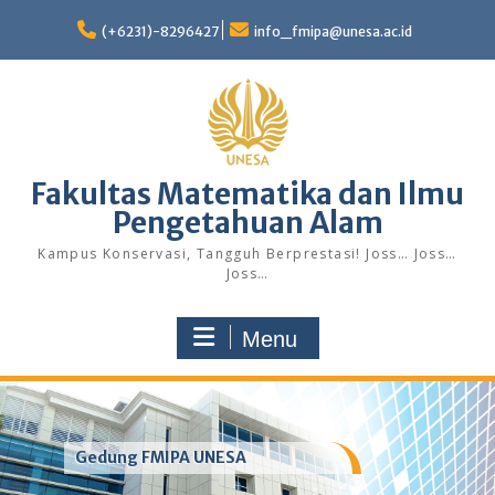
Skip
to
(+6231)-8296427
info_fmipa@unesa.ac.id
content
Fakultas Matematika dan Ilmu
Pengetahuan Alam
Kampus Konservasi, Tangguh Berprestasi! Joss… Joss…
Joss…
Menu
Gedung FMIPA UNESA