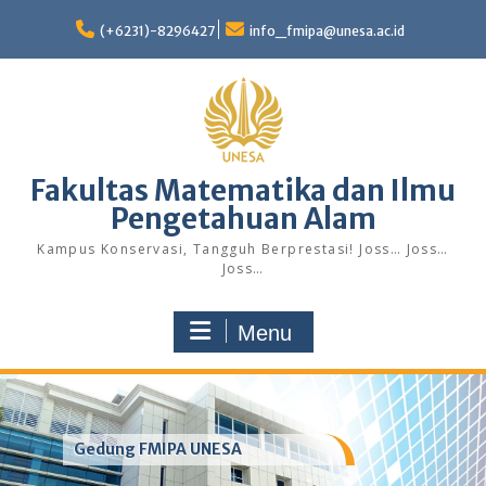
Skip
to
(+6231)-8296427
info_fmipa@unesa.ac.id
content
Fakultas Matematika dan Ilmu
Pengetahuan Alam
Kampus Konservasi, Tangguh Berprestasi! Joss… Joss…
Joss…
Menu
Gedung FMIPA UNESA