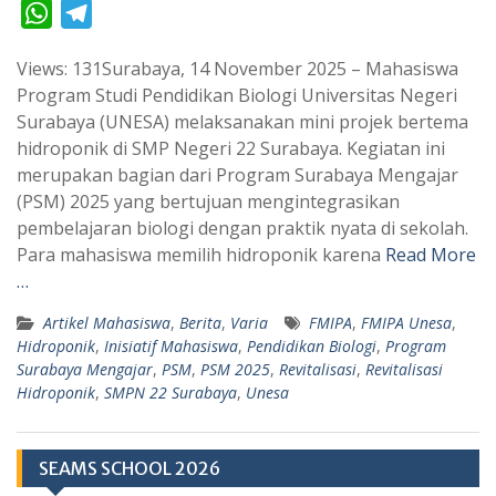
W
T
h
e
Views: 131Surabaya, 14 November 2025 – Mahasiswa
a
l
Program Studi Pendidikan Biologi Universitas Negeri
t
e
Surabaya (UNESA) melaksanakan mini projek bertema
s
g
hidroponik di SMP Negeri 22 Surabaya. Kegiatan ini
A
r
merupakan bagian dari Program Surabaya Mengajar
p
a
(PSM) 2025 yang bertujuan mengintegrasikan
pembelajaran biologi dengan praktik nyata di sekolah.
p
m
Para mahasiswa memilih hidroponik karena
Read More
…
Artikel Mahasiswa
,
Berita
,
Varia
FMIPA
,
FMIPA Unesa
,
Hidroponik
,
Inisiatif Mahasiswa
,
Pendidikan Biologi
,
Program
Surabaya Mengajar
,
PSM
,
PSM 2025
,
Revitalisasi
,
Revitalisasi
Hidroponik
,
SMPN 22 Surabaya
,
Unesa
SEAMS SCHOOL 2026