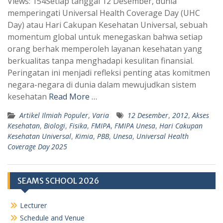
Views: 154Setiap tanggal 12 Desember, dunia
a
l
memperingati Universal Health Coverage Day (UHC
t
e
Day) atau Hari Cakupan Kesehatan Universal, sebuah
s
g
momentum global untuk menegaskan bahwa setiap
A
r
orang berhak memperoleh layanan kesehatan yang
p
a
berkualitas tanpa menghadapi kesulitan finansial.
Peringatan ini menjadi refleksi penting atas komitmen
p
m
negara-negara di dunia dalam mewujudkan sistem
kesehatan
Read More …
Artikel Ilmiah Populer
,
Varia
12 Desember
,
2012
,
Akses
Kesehatan
,
Biologi
,
Fisika
,
FMIPA
,
FMIPA Unesa
,
Hari Cakupan
Kesehatan Universal
,
Kimia
,
PBB
,
Unesa
,
Universal Health
Coverage Day 2025
SEAMS SCHOOL 2026
Lecturer
Schedule and Venue