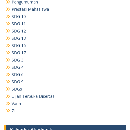
Pengumuman
Prestasi Mahasiswa
SDG 10
SDG 11
SDG 12
SDG 13
SDG 16
SDG 17
SDG 3
SDG 4
SDG 6
SDG 9
SDGs
Ujian Terbuka Disertasi
Varia
ZI
Kalender Akademik