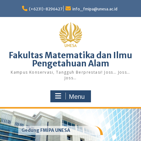
Skip
to
(+6231)-8296427
info_fmipa@unesa.ac.id
content
Fakultas Matematika dan Ilmu
Pengetahuan Alam
Kampus Konservasi, Tangguh Berprestasi! Joss… Joss…
Joss…
Menu
Gedung FMIPA UNESA