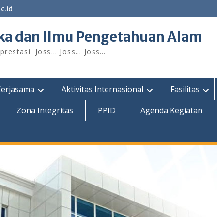
c.id
ka dan Ilmu Pengetahuan Alam
restasi! Joss… Joss… Joss…
Kerjasama
Aktivitas Internasional
Fasilitas
Zona Integritas
PPID
Agenda Kegiatan