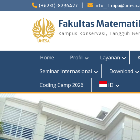
Skip
(+6231)-8296427
info_fmipa@unesa.a
to
content
Fakultas Matemati
Kampus Konservasi, Tangguh Berp
Home
Profil
Layanan
Seminar Internasional
Download
Coding Camp 2026
ID