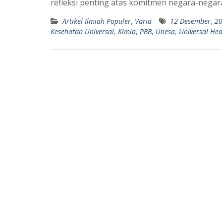
refleksi penting atas komitmen negara-nega
A
r
Artikel Ilmiah Populer
,
Varia
12 Desember
,
2
p
a
Kesehatan Universal
,
Kimia
,
PBB
,
Unesa
,
Universal He
p
m