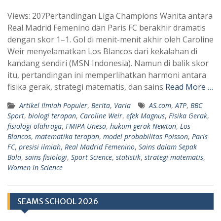
h
e
Views: 207Pertandingan Liga Champions Wanita antara
a
l
Real Madrid Femenino dan Paris FC berakhir dramatis
t
e
dengan skor 1–1. Gol di menit-menit akhir oleh Caroline
s
g
Weir menyelamatkan Los Blancos dari kekalahan di
A
r
kandang sendiri (MSN Indonesia). Namun di balik skor
p
a
itu, pertandingan ini memperlihatkan harmoni antara
fisika gerak, strategi matematis, dan sains
Read More …
p
m
Artikel Ilmiah Populer
,
Berita
,
Varia
AS.com
,
ATP
,
BBC
Sport
,
biologi terapan
,
Caroline Weir
,
efek Magnus
,
Fisika Gerak
,
fisiologi olahraga
,
FMIPA Unesa
,
hukum gerak Newton
,
Los
Blancos
,
matematika terapan
,
model probabilitas Poisson
,
Paris
FC
,
presisi ilmiah
,
Real Madrid Femenino
,
Sains dalam Sepak
Bola
,
sains fisiologi
,
Sport Science
,
statistik
,
strategi matematis
,
Women in Science
SEAMS SCHOOL 2026