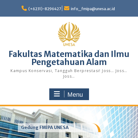
Skip
to
(+6231)-8296427
info_fmipa@unesa.ac.id
content
Fakultas Matematika dan Ilmu
Pengetahuan Alam
Kampus Konservasi, Tangguh Berprestasi! Joss… Joss…
Joss…
Menu
Gedung FMIPA UNESA