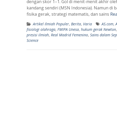
dengan skor 1–1. Gol di menit-menit akhir ol
t
e
kandang sendiri (MSN Indonesia). Namun di ba
s
g
fisika gerak, strategi matematis, dan sains
Re
A
r
Artikel Ilmiah Populer
,
Berita
,
Varia
AS.com
,
p
a
fisiologi olahraga
,
FMIPA Unesa
,
hukum gerak Newton
p
m
presisi ilmiah
,
Real Madrid Femenino
,
Sains dalam Sep
Science