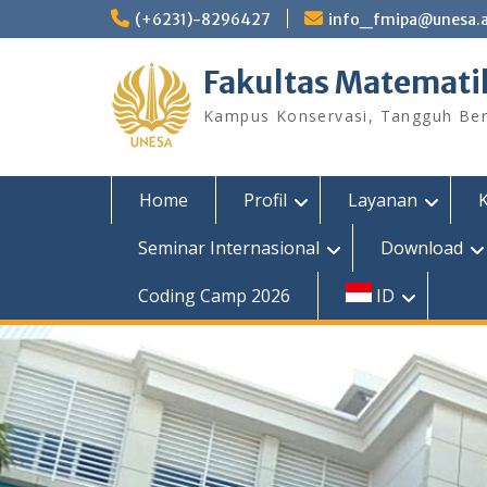
Skip
(+6231)-8296427
info_fmipa@unesa.a
to
content
Fakultas Matemati
Kampus Konservasi, Tangguh Berp
Home
Profil
Layanan
Seminar Internasional
Download
Coding Camp 2026
ID