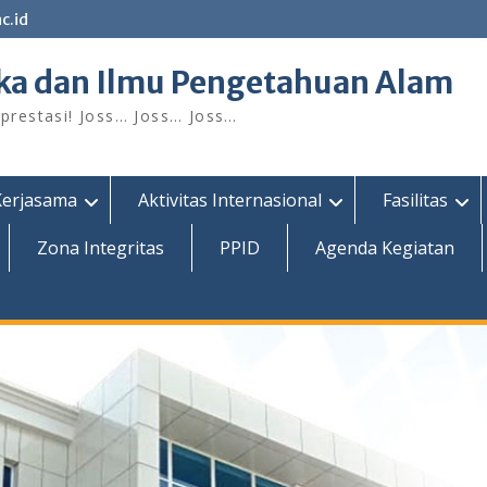
c.id
ka dan Ilmu Pengetahuan Alam
restasi! Joss… Joss… Joss…
Kerjasama
Aktivitas Internasional
Fasilitas
Zona Integritas
PPID
Agenda Kegiatan