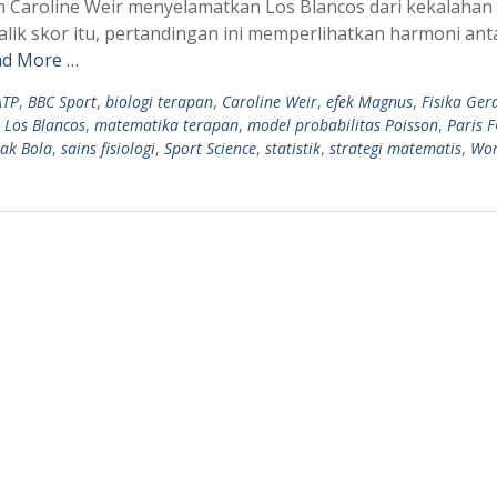
eh Caroline Weir menyelamatkan Los Blancos dari kekalahan 
lik skor itu, pertandingan ini memperlihatkan harmoni ant
ad More …
ATP
,
BBC Sport
,
biologi terapan
,
Caroline Weir
,
efek Magnus
,
Fisika Ger
,
Los Blancos
,
matematika terapan
,
model probabilitas Poisson
,
Paris F
ak Bola
,
sains fisiologi
,
Sport Science
,
statistik
,
strategi matematis
,
Wom