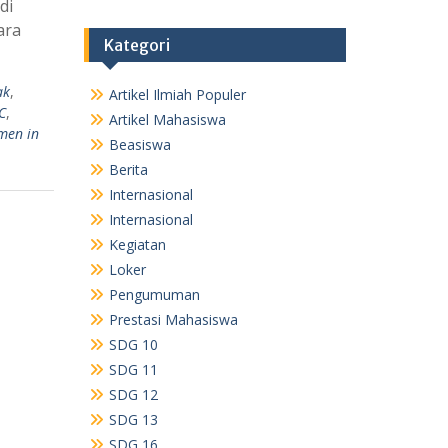
di
ara
Kategori
ak
,
Artikel Ilmiah Populer
C
,
Artikel Mahasiswa
en in
Beasiswa
Berita
Internasional
Internasional
Kegiatan
Loker
Pengumuman
Prestasi Mahasiswa
SDG 10
SDG 11
SDG 12
SDG 13
SDG 16