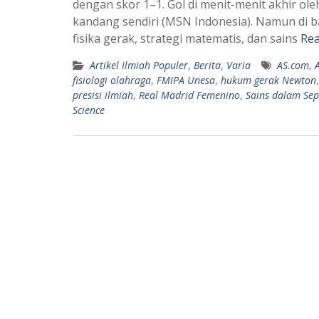
dengan skor 1–1. Gol di menit-menit akhir ol
t
e
kandang sendiri (MSN Indonesia). Namun di ba
s
g
fisika gerak, strategi matematis, dan sains
Re
A
r
Artikel Ilmiah Populer
,
Berita
,
Varia
AS.com
,
p
a
fisiologi olahraga
,
FMIPA Unesa
,
hukum gerak Newton
p
m
presisi ilmiah
,
Real Madrid Femenino
,
Sains dalam Sep
Science