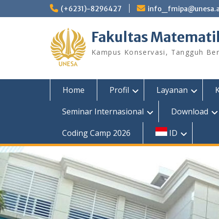
Skip
(+6231)-8296427
info_fmipa@unesa.a
to
content
Fakultas Matemati
Kampus Konservasi, Tangguh Berp
Home
Profil
Layanan
Seminar Internasional
Download
Coding Camp 2026
ID