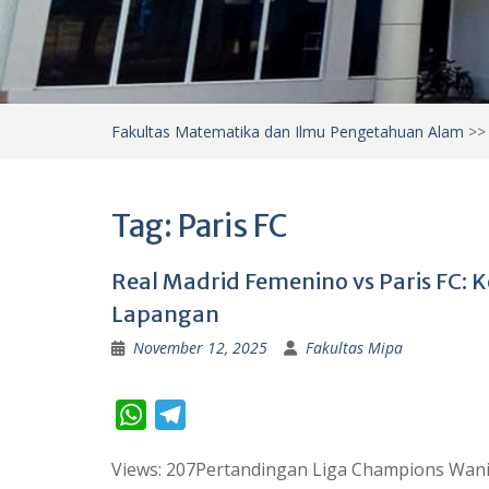
Fakultas Matematika dan Ilmu Pengetahuan Alam
>
Tag:
Paris FC
Real Madrid Femenino vs Paris FC: K
Lapangan
November 12, 2025
Fakultas Mipa
W
T
h
e
Views: 207Pertandingan Liga Champions Wanit
a
l