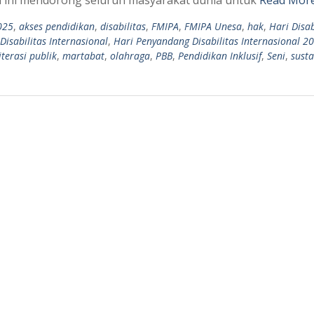
025
,
akses pendidikan
,
disabilitas
,
FMIPA
,
FMIPA Unesa
,
hak
,
Hari Disab
isabilitas Internasional
,
Hari Penyandang Disabilitas Internasional 2
iterasi publik
,
martabat
,
olahraga
,
PBB
,
Pendidikan Inklusif
,
Seni
,
susta