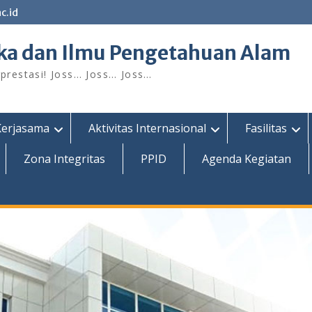
c.id
ka dan Ilmu Pengetahuan Alam
restasi! Joss… Joss… Joss…
Kerjasama
Aktivitas Internasional
Fasilitas
Zona Integritas
PPID
Agenda Kegiatan