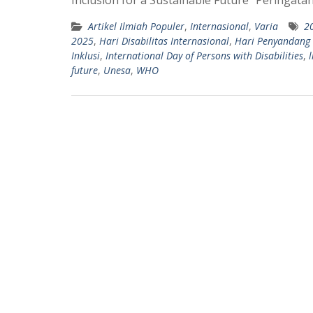
A
r
Artikel Ilmiah Populer
,
Internasional
,
Varia
2
p
a
2025
,
Hari Disabilitas Internasional
,
Hari Penyandang D
p
m
Inklusi
,
International Day of Persons with Disabilities
,
l
future
,
Unesa
,
WHO