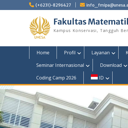
Skip
(+6231)-8296427
info_fmipa@unesa.a
to
content
Fakultas Matemati
Kampus Konservasi, Tangguh Berp
Home
Profil
Layanan
Seminar Internasional
Download
Coding Camp 2026
ID