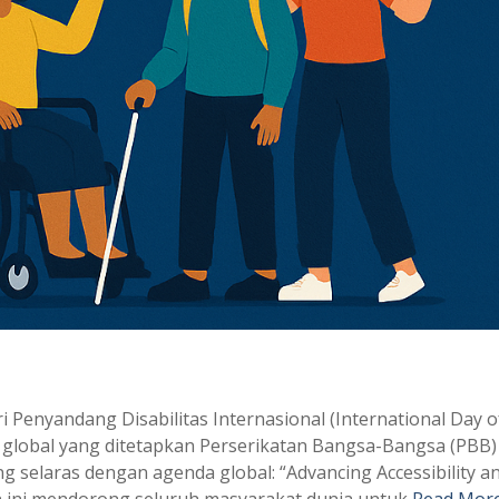
 Penyandang Disabilitas Internasional (International Day o
 global yang ditetapkan Perserikatan Bangsa-Bangsa (PBB)
selaras dengan agenda global: “Advancing Accessibility a
tan ini mendorong seluruh masyarakat dunia untuk
Read Mor