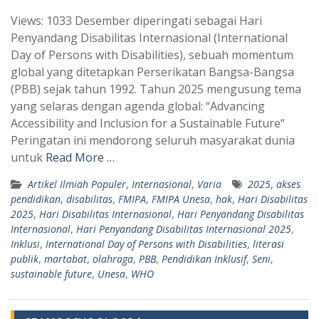
h
e
Views: 1033 Desember diperingati sebagai Hari
a
l
Penyandang Disabilitas Internasional (International
t
e
Day of Persons with Disabilities), sebuah momentum
s
g
global yang ditetapkan Perserikatan Bangsa-Bangsa
A
r
(PBB) sejak tahun 1992. Tahun 2025 mengusung tema
p
a
yang selaras dengan agenda global: “Advancing
Accessibility and Inclusion for a Sustainable Future“
p
m
Peringatan ini mendorong seluruh masyarakat dunia
untuk
Read More …
Artikel Ilmiah Populer
,
Internasional
,
Varia
2025
,
akses
pendidikan
,
disabilitas
,
FMIPA
,
FMIPA Unesa
,
hak
,
Hari Disabilitas
2025
,
Hari Disabilitas Internasional
,
Hari Penyandang Disabilitas
Internasional
,
Hari Penyandang Disabilitas Internasional 2025
,
Inklusi
,
International Day of Persons with Disabilities
,
literasi
publik
,
martabat
,
olahraga
,
PBB
,
Pendidikan Inklusif
,
Seni
,
sustainable future
,
Unesa
,
WHO