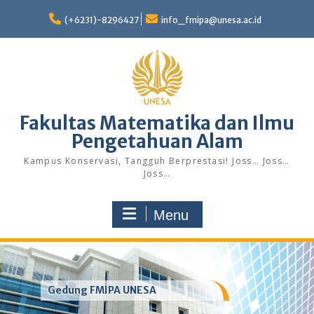
Skip
to
(+6231)-8296427
info_fmipa@unesa.ac.id
content
Fakultas Matematika dan Ilmu
Pengetahuan Alam
Kampus Konservasi, Tangguh Berprestasi! Joss… Joss…
Joss…
Menu
Gedung FMIPA UNESA