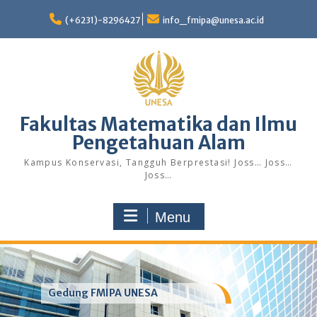
Skip
to
(+6231)-8296427
info_fmipa@unesa.ac.id
content
Fakultas Matematika dan Ilmu
Pengetahuan Alam
Kampus Konservasi, Tangguh Berprestasi! Joss… Joss…
Joss…
Menu
Gedung FMIPA UNESA