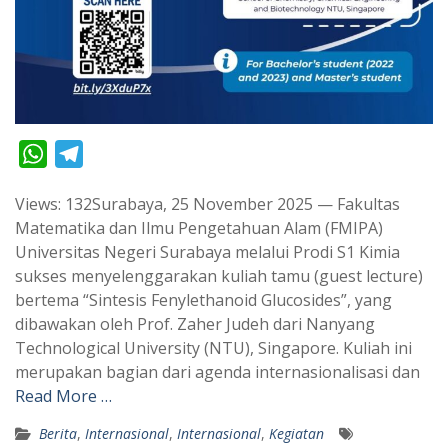
W
T
h
e
Views: 132Surabaya, 25 November 2025 — Fakultas
a
l
Matematika dan Ilmu Pengetahuan Alam (FMIPA)
t
e
Universitas Negeri Surabaya melalui Prodi S1 Kimia
s
g
sukses menyelenggarakan kuliah tamu (guest lecture)
A
r
bertema “Sintesis Fenylethanoid Glucosides”, yang
p
a
dibawakan oleh Prof. Zaher Judeh dari Nanyang
Technological University (NTU), Singapore. Kuliah ini
p
m
merupakan bagian dari agenda internasionalisasi dan
Read More …
Berita
,
Internasional
,
Internasional
,
Kegiatan