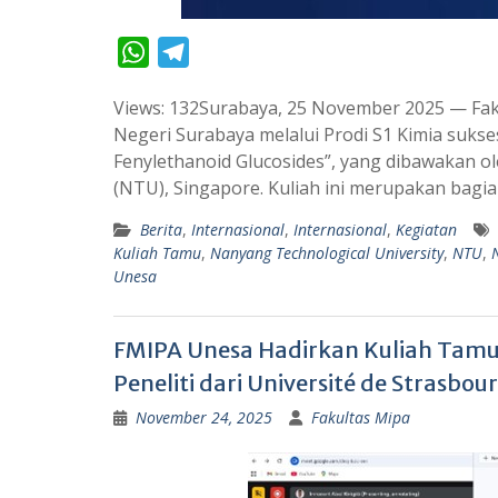
W
T
h
e
Views: 132Surabaya, 25 November 2025 — Fak
a
l
Negeri Surabaya melalui Prodi S1 Kimia sukse
t
e
Fenylethanoid Glucosides”, yang dibawakan ol
s
g
(NTU), Singapore. Kuliah ini merupakan bagia
A
r
Berita
,
Internasional
,
Internasional
,
Kegiatan
p
a
Kuliah Tamu
,
Nanyang Technological University
,
NTU
,
p
m
Unesa
FMIPA Unesa Hadirkan Kuliah Tamu 
Peneliti dari Université de Strasb
November 24, 2025
Fakultas Mipa