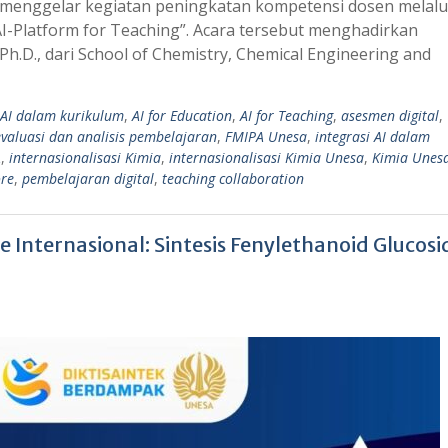
i menggelar kegiatan peningkatan kompetensi dosen melalu
AI-Platform for Teaching”. Acara tersebut menghadirkan
Ph.D., dari School of Chemistry, Chemical Engineering and
AI dalam kurikulum
,
AI for Education
,
AI for Teaching
,
asesmen digital
,
evaluasi dan analisis pembelajaran
,
FMIPA Unesa
,
integrasi AI dalam
A
,
internasionalisasi Kimia
,
internasionalisasi Kimia Unesa
,
Kimia Unes
re
,
pembelajaran digital
,
teaching collaboration
Internasional: Sintesis Fenylethanoid Glucosi