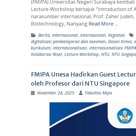
(FMIPA) Universitas Negeri Surabaya kembal
t
e
Lecture-Workshop bertajuk “Introduction of 
s
g
narasumber internasional, Prof. Zaher Judeh, 
A
r
Biotechnology, Nanyang
Read More …
p
a
Berita
,
Internasional
,
Internasional
,
Kegiatan
p
m
digitalisasi pembelajaran dan asesmen
,
Dosen Kimia
,
kurikulum
,
internasionalisasi
,
internasionalisasi FMIP
Kolaborasi Riset
,
Lecture-Workshop
,
NTU
,
NTU Singapo
FMIPA Unesa Hadirkan Guest Lecture 
oleh Profesor dari NTU Singapore
November 28, 2025
Fakultas Mipa