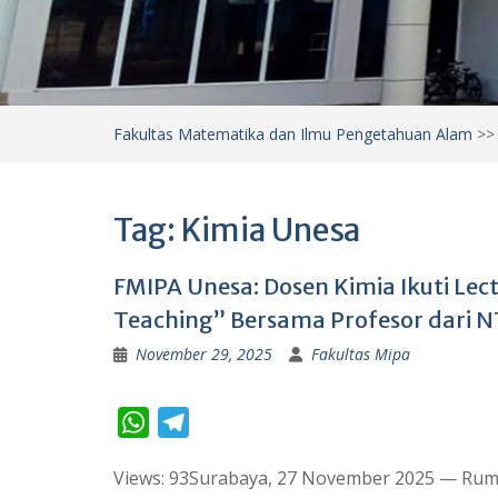
Fakultas Matematika dan Ilmu Pengetahuan Alam
>
Tag:
Kimia Unesa
FMIPA Unesa: Dosen Kimia Ikuti Lec
Teaching” Bersama Profesor dari 
November 29, 2025
Fakultas Mipa
W
T
h
e
Views: 93Surabaya, 27 November 2025 — Rum
a
l