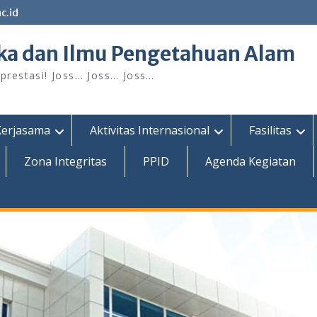
c.id
ka dan Ilmu Pengetahuan Alam
restasi! Joss… Joss… Joss…
Kerjasama
Aktivitas Internasional
Fasilitas
Zona Integritas
PPID
Agenda Kegiatan