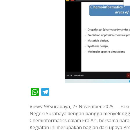
W
T
h
e
Views: 98Surabaya, 23 November 2025 — Faku
a
l
Negeri Surabaya dengan bangga menyelengga
t
e
Cheminformatics dalam Era AI”, bersama naras
s
g
Kegiatan ini merupakan bagian dari upaya P