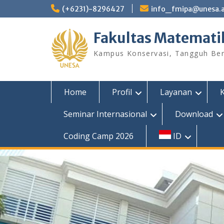
Skip
(+6231)-8296427
info_fmipa@unesa.a
to
content
Fakultas Matemati
Kampus Konservasi, Tangguh Berp
Home
Profil
Layanan
Seminar Internasional
Download
Coding Camp 2026
ID