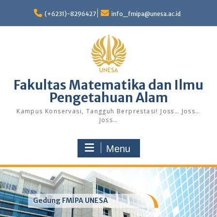
Skip
to
(+6231)-8296427
info_fmipa@unesa.ac.id
content
Fakultas Matematika dan Ilmu
Pengetahuan Alam
Kampus Konservasi, Tangguh Berprestasi! Joss… Joss…
Joss…
Menu
Gedung FMIPA UNESA