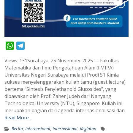
W
T
h
e
Views: 131Surabaya, 25 November 2025 — Fakultas
a
l
Matematika dan Ilmu Pengetahuan Alam (FMIPA)
t
e
Universitas Negeri Surabaya melalui Prodi S1 Kimia
s
g
sukses menyelenggarakan kuliah tamu (guest lecture)
A
r
bertema “Sintesis Fenylethanoid Glucosides”, yang
p
a
dibawakan oleh Prof. Zaher Judeh dari Nanyang
Technological University (NTU), Singapore. Kuliah ini
p
m
merupakan bagian dari agenda internasionalisasi dan
Read More …
Berita
,
Internasional
,
Internasional
,
Kegiatan