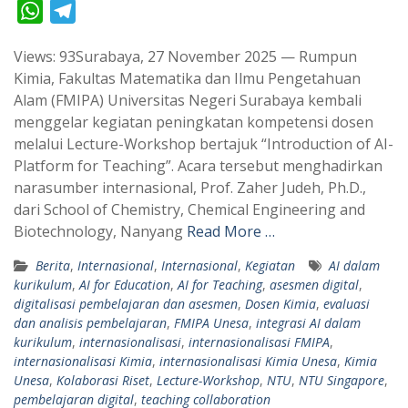
W
T
h
e
Views: 93Surabaya, 27 November 2025 — Rumpun
a
l
Kimia, Fakultas Matematika dan Ilmu Pengetahuan
t
e
Alam (FMIPA) Universitas Negeri Surabaya kembali
s
g
menggelar kegiatan peningkatan kompetensi dosen
A
r
melalui Lecture-Workshop bertajuk “Introduction of AI-
p
a
Platform for Teaching”. Acara tersebut menghadirkan
narasumber internasional, Prof. Zaher Judeh, Ph.D.,
p
m
dari School of Chemistry, Chemical Engineering and
Biotechnology, Nanyang
Read More …
Berita
,
Internasional
,
Internasional
,
Kegiatan
AI dalam
kurikulum
,
AI for Education
,
AI for Teaching
,
asesmen digital
,
digitalisasi pembelajaran dan asesmen
,
Dosen Kimia
,
evaluasi
dan analisis pembelajaran
,
FMIPA Unesa
,
integrasi AI dalam
kurikulum
,
internasionalisasi
,
internasionalisasi FMIPA
,
internasionalisasi Kimia
,
internasionalisasi Kimia Unesa
,
Kimia
Unesa
,
Kolaborasi Riset
,
Lecture-Workshop
,
NTU
,
NTU Singapore
,
pembelajaran digital
,
teaching collaboration