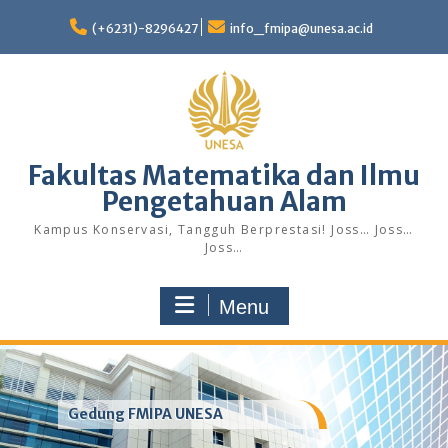
Skip
to
(+6231)-8296427
info_fmipa@unesa.ac.id
content
Fakultas Matematika dan Ilmu
Pengetahuan Alam
Kampus Konservasi, Tangguh Berprestasi! Joss… Joss…
Joss…
Menu
Gedung FMIPA UNESA