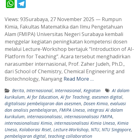
W
T
h
e
Views: 93Surabaya, 27 November 2025 — Rumpun
a
l
Kimia, Fakultas Matematika dan Ilmu Pengetahuan
t
e
Alam (FMIPA) Universitas Negeri Surabaya kembali
s
g
menggelar kegiatan peningkatan kompetensi dosen
A
r
melalui Lecture-Workshop bertajuk “Introduction of AI-
p
a
Platform for Teaching”. Acara tersebut menghadirkan
narasumber internasional, Prof. Zaher Judeh, Ph.D.,
p
m
dari School of Chemistry, Chemical Engineering and
Biotechnology, Nanyang
Read More …
Berita
,
Internasional
,
Internasional
,
Kegiatan
AI dalam
kurikulum
,
AI for Education
,
AI for Teaching
,
asesmen digital
,
digitalisasi pembelajaran dan asesmen
,
Dosen Kimia
,
evaluasi
dan analisis pembelajaran
,
FMIPA Unesa
,
integrasi AI dalam
kurikulum
,
internasionalisasi
,
internasionalisasi FMIPA
,
internasionalisasi Kimia
,
internasionalisasi Kimia Unesa
,
Kimia
Unesa
,
Kolaborasi Riset
,
Lecture-Workshop
,
NTU
,
NTU Singapore
,
pembelajaran digital
,
teaching collaboration