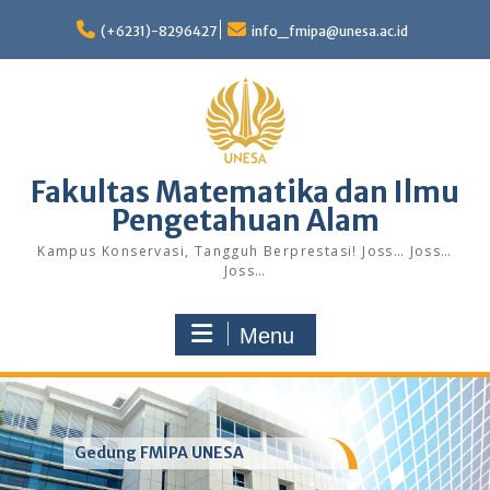
Skip
to
(+6231)-8296427
info_fmipa@unesa.ac.id
content
Fakultas Matematika dan Ilmu
Pengetahuan Alam
Kampus Konservasi, Tangguh Berprestasi! Joss… Joss…
Joss…
Menu
Gedung FMIPA UNESA