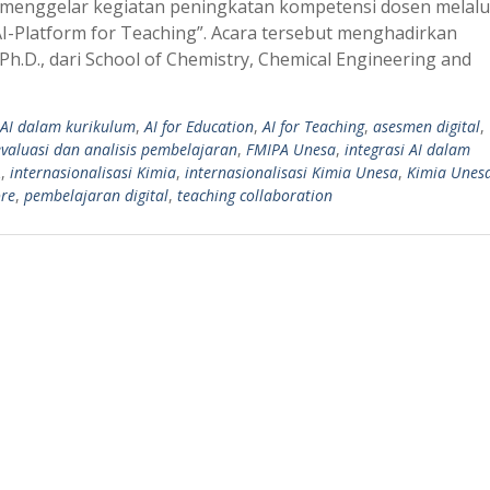
i menggelar kegiatan peningkatan kompetensi dosen melalu
AI-Platform for Teaching”. Acara tersebut menghadirkan
Ph.D., dari School of Chemistry, Chemical Engineering and
AI dalam kurikulum
,
AI for Education
,
AI for Teaching
,
asesmen digital
,
evaluasi dan analisis pembelajaran
,
FMIPA Unesa
,
integrasi AI dalam
A
,
internasionalisasi Kimia
,
internasionalisasi Kimia Unesa
,
Kimia Unes
re
,
pembelajaran digital
,
teaching collaboration