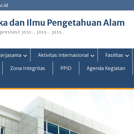
c.id
ka dan Ilmu Pengetahuan Alam
restasi! Joss… Joss… Joss…
Kerjasama
Aktivitas Internasional
Fasilitas
Zona Integritas
PPID
Agenda Kegiatan