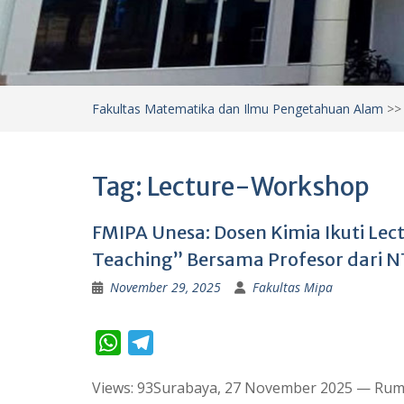
Fakultas Matematika dan Ilmu Pengetahuan Alam
>
Tag:
Lecture-Workshop
FMIPA Unesa: Dosen Kimia Ikuti Lec
Teaching” Bersama Profesor dari 
November 29, 2025
Fakultas Mipa
W
T
h
e
Views: 93Surabaya, 27 November 2025 — Rum
a
l