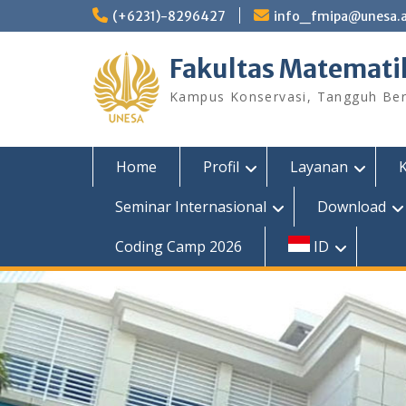
Skip
(+6231)-8296427
info_fmipa@unesa.a
to
content
Fakultas Matemati
Kampus Konservasi, Tangguh Berp
Home
Profil
Layanan
Seminar Internasional
Download
Coding Camp 2026
ID