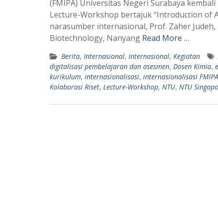
(FMIPA) Universitas Negeri Surabaya kembal
t
e
Lecture-Workshop bertajuk “Introduction of 
s
g
narasumber internasional, Prof. Zaher Judeh, 
A
r
Biotechnology, Nanyang
Read More …
p
a
Berita
,
Internasional
,
Internasional
,
Kegiatan
p
m
digitalisasi pembelajaran dan asesmen
,
Dosen Kimia
,
kurikulum
,
internasionalisasi
,
internasionalisasi FMIP
Kolaborasi Riset
,
Lecture-Workshop
,
NTU
,
NTU Singapo