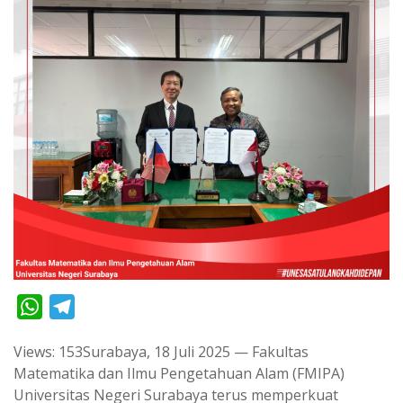
W
T
h
e
Views: 153Surabaya, 18 Juli 2025 — Fakultas
a
l
Matematika dan Ilmu Pengetahuan Alam (FMIPA)
t
e
Universitas Negeri Surabaya terus memperkuat