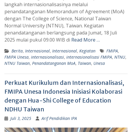
s
g
langkah internasionalisasinya melalui
A
r
penandatanganan Memorandum of Agreement (MoA)
p
a
dengan The College of Science, National Taiwan
Normal University (NTNU), Taiwan. Kegiatan
p
m
penandatanganan berlangsung pada Jumat, 18 Juli
2025 mulai pukul 09.00 WIB di
Read More …
Berita
,
Internasional
,
Internasional
,
Kegiatan
FMIPA
,
FMIPA Unesa
,
internasionalisasi
,
internasionalisasi FMIPA
,
NTNU
,
NTNU Taiwan
,
Penandatanganan MoA
,
Taiwan
,
Unesa
Perkuat Kurikulum dan Internasionalisasi,
FMIPA Unesa Indonesia Inisiasi Kolaborasi
dengan Hua-Shi College of Education
NDHU Taiwan
Juli 3, 2025
Arif Pendidikan IPA