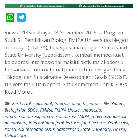
W
T
h
e
Views: 118Surabaya, 28 November 2025 — Program
a
l
Studi S1 Pendidikan Biologi FMIPA Universitas Negeri
t
e
Surabaya (UNESA), bekerja sama dengan Samarkand
s
g
State University (Uzbekistan), kembali memperkuat
A
r
kolaborasi internasional melalui aktivitas akademik
p
a
bersama — International Joint Lecture dengan tema
“Biologi dan Sustainable Development Goals (SDGs)”.
p
m
Universitas Dua Negara, Satu Komitmen untuk SDGs
Read More …
Berita
,
Internasional
,
Internasional
,
Kegiatan
Biologi
,
Biologi dan SDGs
,
FMIPA
,
FMIPA Unesa
,
Indonesia
,
internasionalisasi
,
internasionalisasi FMIPA
,
internasionalisasi
pendidikan
,
international joint lecture
,
joint lecture
,
Kolaborasi
,
kontribusi terhadap SDGs
,
Samarkand State University
,
Unesa
,
Uzbekistan