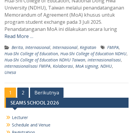
Hua-Shi College of Education, National Dong Hwa
A
r
University (NDHU), Taiwan melalui penandatanganan
p
a
Memorandum of Agreement (MoA) khusus untuk
program student exchange pada 3 Juli 2025.
p
m
Penandatanganan MoA ini dilakukan secara luring
Read More …
Berita
,
Internasional
,
Internasional
,
Kegiatan
FMIPA
,
Hua-Shi College of Education
,
Hua-Shi College of Education NDHU
,
Hua-Shi College of Education NDHU Taiwan
,
internasionalisasi
,
internasionalisasi FMIPA
,
Kolaborasi
,
MoA signing
,
NDHU
,
Unesa
Paginasi
1
2
Berikutnya
pos
SEAMS SCHOOL 2026
Lecturer
Schedule and Venue
Registration