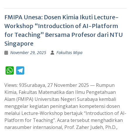
FMIPA Unesa: Dosen Kimia Ikuti Lecture-
Workshop “Introduction of AI-Platform
for Teaching” Bersama Profesor dari NTU
Singapore
November 29, 2025
Fakultas Mipa
W
T
h
e
Views: 93Surabaya, 27 November 2025 — Rumpun
a
l
Kimia, Fakultas Matematika dan Ilmu Pengetahuan
t
e
Alam (FMIPA) Universitas Negeri Surabaya kembali
s
g
menggelar kegiatan peningkatan kompetensi dosen
A
r
melalui Lecture-Workshop bertajuk “Introduction of AI-
p
a
Platform for Teaching”. Acara tersebut menghadirkan
narasumber internasional, Prof. Zaher Judeh, Ph.D.,
p
m