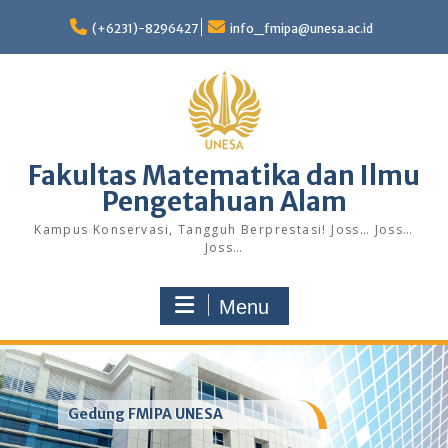
Skip
to
(+6231)-8296427
info_fmipa@unesa.ac.id
content
Fakultas Matematika dan Ilmu
Pengetahuan Alam
Kampus Konservasi, Tangguh Berprestasi! Joss… Joss…
Joss…
Menu
Gedung FMIPA UNESA