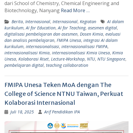
dari School of Chemistry, Chemical Engineering and
Biotechnology, Nanyang
Read More …
Berita
,
Internasional
,
Internasional
,
Kegiatan
AI dalam
kurikulum
,
AI for Education
,
AI for Teaching
,
asesmen digital
,
digitalisasi pembelajaran dan asesmen
,
Dosen Kimia
,
evaluasi
dan analisis pembelajaran
,
FMIPA Unesa
,
integrasi AI dalam
kurikulum
,
internasionalisasi
,
internasionalisasi FMIPA
,
internasionalisasi Kimia
,
internasionalisasi Kimia Unesa
,
Kimia
Unesa
,
Kolaborasi Riset
,
Lecture-Workshop
,
NTU
,
NTU Singapore
,
pembelajaran digital
,
teaching collaboration
FMIPA Unesa Teken MoA dengan The
College of Science NTNU Taiwan, Perkuat
Kolaborasi Internasional
Juli 18, 2025
Arif Pendidikan IPA