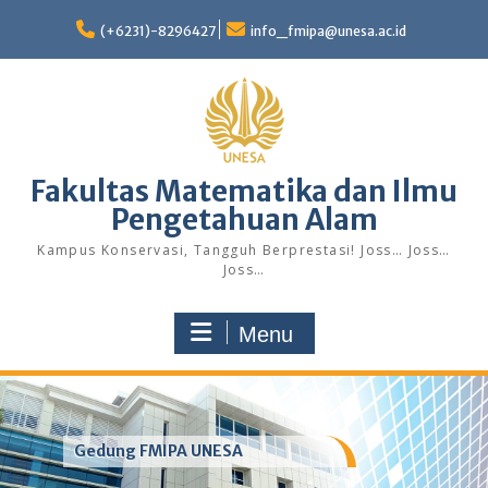
Skip
to
(+6231)-8296427
info_fmipa@unesa.ac.id
content
Fakultas Matematika dan Ilmu
Pengetahuan Alam
Kampus Konservasi, Tangguh Berprestasi! Joss… Joss…
Joss…
Menu
Gedung FMIPA UNESA