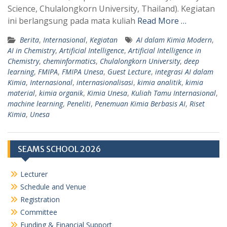
Science, Chulalongkorn University, Thailand). Kegiatan
ini berlangsung pada mata kuliah
Read More …
Berita
,
Internasional
,
Kegiatan
AI dalam Kimia Modern
,
AI in Chemistry
,
Artificial Intelligence
,
Artificial Intelligence in
Chemistry
,
cheminformatics
,
Chulalongkorn University
,
deep
learning
,
FMIPA
,
FMIPA Unesa
,
Guest Lecture
,
integrasi AI dalam
Kimia
,
Internasional
,
internasionalisasi
,
kimia analitik
,
kimia
material
,
kimia organik
,
Kimia Unesa
,
Kuliah Tamu Internasional
,
machine learning
,
Peneliti
,
Penemuan Kimia Berbasis AI
,
Riset
Kimia
,
Unesa
SEAMS SCHOOL 2026
Lecturer
Schedule and Venue
Registration
Committee
Funding & Financial Support