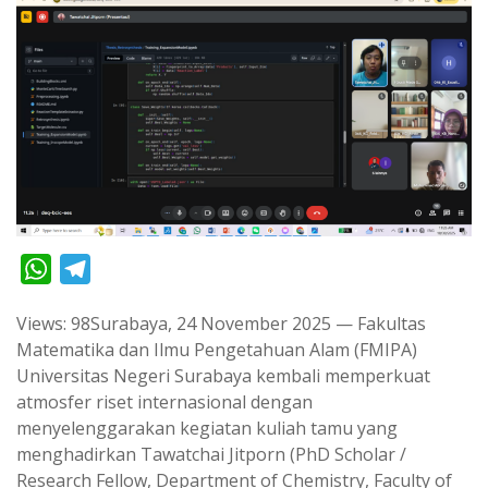
W
T
h
e
Views: 98Surabaya, 24 November 2025 — Fakultas
a
l
Matematika dan Ilmu Pengetahuan Alam (FMIPA)
t
e
Universitas Negeri Surabaya kembali memperkuat
s
g
atmosfer riset internasional dengan
A
r
menyelenggarakan kegiatan kuliah tamu yang
p
a
menghadirkan Tawatchai Jitporn (PhD Scholar /
Research Fellow, Department of Chemistry, Faculty of
p
m