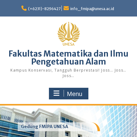
Skip
to
(+6231)-8296427
info_fmipa@unesa.ac.id
content
Fakultas Matematika dan Ilmu
Pengetahuan Alam
Kampus Konservasi, Tangguh Berprestasi! Joss… Joss…
Joss…
Menu
Gedung FMIPA UNESA