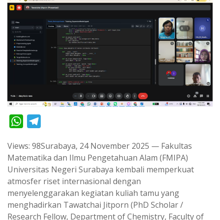
W
T
h
e
Views: 98Surabaya, 24 November 2025 — Fakultas
a
l
Matematika dan Ilmu Pengetahuan Alam (FMIPA)
t
e
Universitas Negeri Surabaya kembali memperkuat
s
g
atmosfer riset internasional dengan
A
r
menyelenggarakan kegiatan kuliah tamu yang
p
a
menghadirkan Tawatchai Jitporn (PhD Scholar /
Research Fellow, Department of Chemistry, Faculty of
p
m