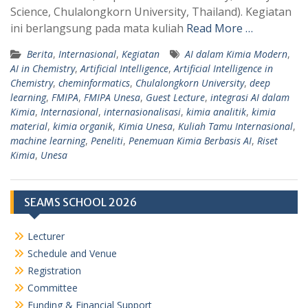
Science, Chulalongkorn University, Thailand). Kegiatan
ini berlangsung pada mata kuliah
Read More …
Berita
,
Internasional
,
Kegiatan
AI dalam Kimia Modern
,
AI in Chemistry
,
Artificial Intelligence
,
Artificial Intelligence in
Chemistry
,
cheminformatics
,
Chulalongkorn University
,
deep
learning
,
FMIPA
,
FMIPA Unesa
,
Guest Lecture
,
integrasi AI dalam
Kimia
,
Internasional
,
internasionalisasi
,
kimia analitik
,
kimia
material
,
kimia organik
,
Kimia Unesa
,
Kuliah Tamu Internasional
,
machine learning
,
Peneliti
,
Penemuan Kimia Berbasis AI
,
Riset
Kimia
,
Unesa
SEAMS SCHOOL 2026
Lecturer
Schedule and Venue
Registration
Committee
Funding & Financial Support