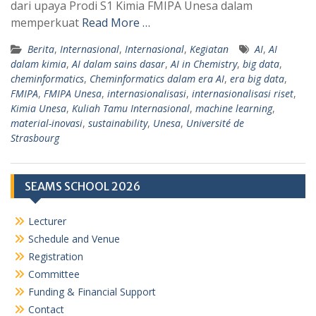
dari upaya Prodi S1 Kimia FMIPA Unesa dalam
memperkuat
Read More …
Berita
,
Internasional
,
Internasional
,
Kegiatan
AI
,
AI
dalam kimia
,
AI dalam sains dasar
,
AI in Chemistry
,
big data
,
cheminformatics
,
Cheminformatics dalam era AI
,
era big data
,
FMIPA
,
FMIPA Unesa
,
internasionalisasi
,
internasionalisasi riset
,
Kimia Unesa
,
Kuliah Tamu Internasional
,
machine learning
,
material-inovasi
,
sustainability
,
Unesa
,
Université de
Strasbourg
SEAMS SCHOOL 2026
Lecturer
Schedule and Venue
Registration
Committee
Funding & Financial Support
Contact