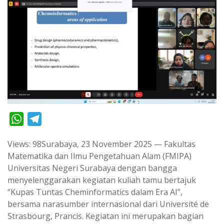
W
T
h
e
Views: 98Surabaya, 23 November 2025 — Fakultas
a
l
Matematika dan Ilmu Pengetahuan Alam (FMIPA)
t
e
Universitas Negeri Surabaya dengan bangga
s
g
menyelenggarakan kegiatan kuliah tamu bertajuk
A
r
“Kupas Tuntas Cheminformatics dalam Era AI”,
p
a
bersama narasumber internasional dari Université de
Strasbourg, Prancis. Kegiatan ini merupakan bagian
p
m