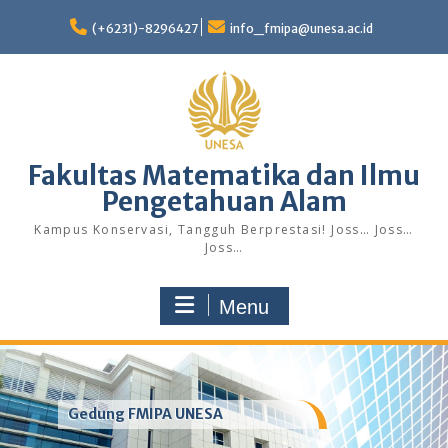
Skip
to
(+6231)-8296427
info_fmipa@unesa.ac.id
content
Fakultas Matematika dan Ilmu
Pengetahuan Alam
Kampus Konservasi, Tangguh Berprestasi! Joss… Joss…
Joss…
Menu
Gedung FMIPA UNESA