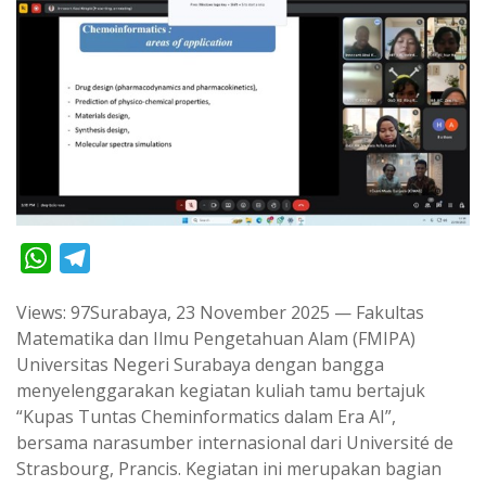
W
T
h
e
Views: 97Surabaya, 23 November 2025 — Fakultas
a
l
Matematika dan Ilmu Pengetahuan Alam (FMIPA)
t
e
Universitas Negeri Surabaya dengan bangga
s
g
menyelenggarakan kegiatan kuliah tamu bertajuk
A
r
“Kupas Tuntas Cheminformatics dalam Era AI”,
p
a
bersama narasumber internasional dari Université de
Strasbourg, Prancis. Kegiatan ini merupakan bagian
p
m