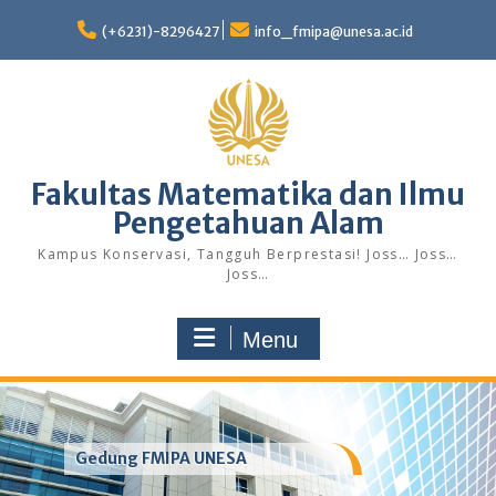
Skip
to
(+6231)-8296427
info_fmipa@unesa.ac.id
content
Fakultas Matematika dan Ilmu
Pengetahuan Alam
Kampus Konservasi, Tangguh Berprestasi! Joss… Joss…
Joss…
Menu
Gedung FMIPA UNESA