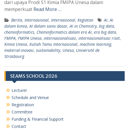
dari upaya Prodi S1 Kimia FMIPA Unesa dalam
memperkuat
Read More …
Berita
,
Internasional
,
Internasional
,
Kegiatan
AI
,
AI
dalam kimia
,
AI dalam sains dasar
,
AI in Chemistry
,
big data
,
cheminformatics
,
Cheminformatics dalam era AI
,
era big data
,
FMIPA
,
FMIPA Unesa
,
internasionalisasi
,
internasionalisasi riset
,
Kimia Unesa
,
Kuliah Tamu Internasional
,
machine learning
,
material-inovasi
,
sustainability
,
Unesa
,
Université de
Strasbourg
SEAMS SCHOOL 2026
Lecturer
Schedule and Venue
Registration
Committee
Funding & Financial Support
Contact