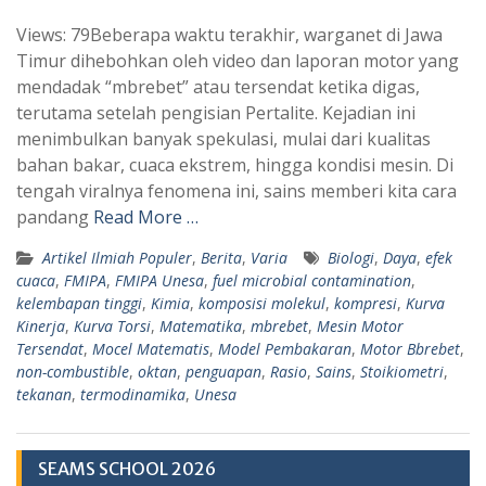
h
e
Views: 79Beberapa waktu terakhir, warganet di Jawa
a
l
Timur dihebohkan oleh video dan laporan motor yang
t
e
mendadak “mbrebet” atau tersendat ketika digas,
s
g
terutama setelah pengisian Pertalite. Kejadian ini
A
r
menimbulkan banyak spekulasi, mulai dari kualitas
p
a
bahan bakar, cuaca ekstrem, hingga kondisi mesin. Di
tengah viralnya fenomena ini, sains memberi kita cara
p
m
pandang
Read More …
Artikel Ilmiah Populer
,
Berita
,
Varia
Biologi
,
Daya
,
efek
cuaca
,
FMIPA
,
FMIPA Unesa
,
fuel microbial contamination
,
kelembapan tinggi
,
Kimia
,
komposisi molekul
,
kompresi
,
Kurva
Kinerja
,
Kurva Torsi
,
Matematika
,
mbrebet
,
Mesin Motor
Tersendat
,
Mocel Matematis
,
Model Pembakaran
,
Motor Bbrebet
,
non-combustible
,
oktan
,
penguapan
,
Rasio
,
Sains
,
Stoikiometri
,
tekanan
,
termodinamika
,
Unesa
SEAMS SCHOOL 2026