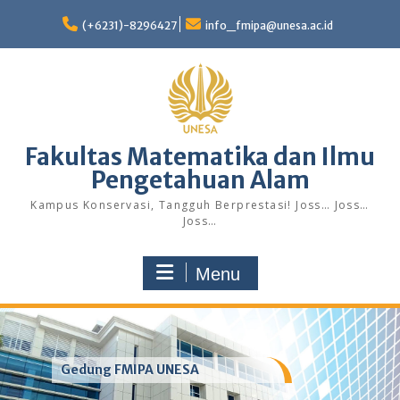
Skip
to
(+6231)-8296427
info_fmipa@unesa.ac.id
content
Fakultas Matematika dan Ilmu
Pengetahuan Alam
Kampus Konservasi, Tangguh Berprestasi! Joss… Joss…
Joss…
Menu
Gedung FMIPA UNESA