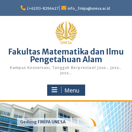
Skip
to
(+6231)-8296427
info_fmipa@unesa.ac.id
content
Fakultas Matematika dan Ilmu
Pengetahuan Alam
Kampus Konservasi, Tangguh Berprestasi! Joss… Joss…
Joss…
Menu
Gedung FMIPA UNESA