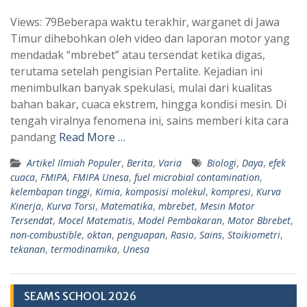
h
e
Views: 79Beberapa waktu terakhir, warganet di Jawa
a
l
Timur dihebohkan oleh video dan laporan motor yang
t
e
mendadak “mbrebet” atau tersendat ketika digas,
s
g
terutama setelah pengisian Pertalite. Kejadian ini
A
r
menimbulkan banyak spekulasi, mulai dari kualitas
p
a
bahan bakar, cuaca ekstrem, hingga kondisi mesin. Di
tengah viralnya fenomena ini, sains memberi kita cara
p
m
pandang
Read More …
Artikel Ilmiah Populer
,
Berita
,
Varia
Biologi
,
Daya
,
efek
cuaca
,
FMIPA
,
FMIPA Unesa
,
fuel microbial contamination
,
kelembapan tinggi
,
Kimia
,
komposisi molekul
,
kompresi
,
Kurva
Kinerja
,
Kurva Torsi
,
Matematika
,
mbrebet
,
Mesin Motor
Tersendat
,
Mocel Matematis
,
Model Pembakaran
,
Motor Bbrebet
,
non-combustible
,
oktan
,
penguapan
,
Rasio
,
Sains
,
Stoikiometri
,
tekanan
,
termodinamika
,
Unesa
SEAMS SCHOOL 2026