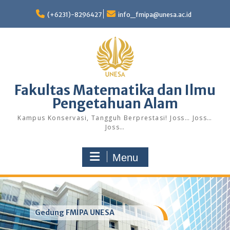
Skip
to
(+6231)-8296427
info_fmipa@unesa.ac.id
content
Fakultas Matematika dan Ilmu
Pengetahuan Alam
Kampus Konservasi, Tangguh Berprestasi! Joss… Joss…
Joss…
Menu
Gedung FMIPA UNESA