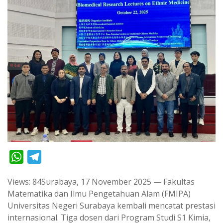
W
T
h
e
Views: 84Surabaya, 17 November 2025 — Fakultas
a
l
Matematika dan Ilmu Pengetahuan Alam (FMIPA)
t
e
Universitas Negeri Surabaya kembali mencatat prestasi
s
g
internasional. Tiga dosen dari Program Studi S1 Kimia,