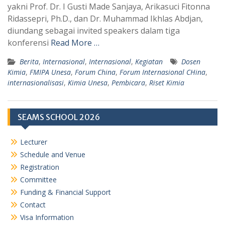
A
r
yakni Prof. Dr. I Gusti Made Sanjaya, Arikasuci Fitonna
p
a
Ridassepri, Ph.D., dan Dr. Muhammad Ikhlas Abdjan,
diundang sebagai invited speakers dalam tiga
p
m
konferensi
Read More …
Berita
,
Internasional
,
Internasional
,
Kegiatan
Dosen
Kimia
,
FMIPA Unesa
,
Forum China
,
Forum Internasional CHina
,
internasionalisasi
,
Kimia Unesa
,
Pembicara
,
Riset Kimia
SEAMS SCHOOL 2026
Lecturer
Schedule and Venue
Registration
Committee
Funding & Financial Support
Contact
Visa Information