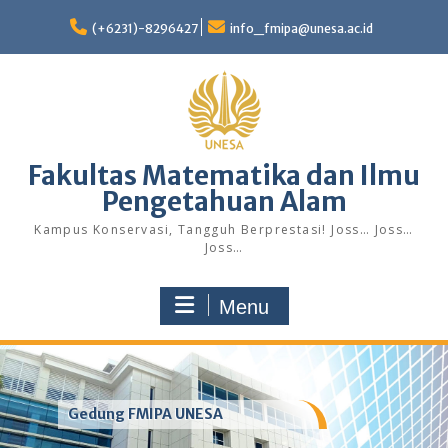
Skip
to
(+6231)-8296427
info_fmipa@unesa.ac.id
content
Fakultas Matematika dan Ilmu
Pengetahuan Alam
Kampus Konservasi, Tangguh Berprestasi! Joss… Joss…
Joss…
Menu
Gedung FMIPA UNESA