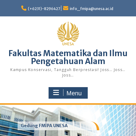
Skip
to
(+6231)-8296427
info_fmipa@unesa.ac.id
content
Fakultas Matematika dan Ilmu
Pengetahuan Alam
Kampus Konservasi, Tangguh Berprestasi! Joss… Joss…
Joss…
Menu
Gedung FMIPA UNESA