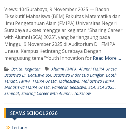
h
e
Views: 104Surabaya, 9 November 2025 — Badan
a
l
Eksekutif Mahasiswa (BEM) Fakultas Matematika dan
t
e
Ilmu Pengetahuan Alam (FMIPA) Universitas Negeri
s
g
Surabaya sukses menggelar kegiatan “Sharing Career
A
r
with Alumni (SCA) 2025”, yang berlangsung pada
p
a
Minggu, 9 November 2025 di Auditorium D1 FMIPA
Unesa, Kampus Ketintang Surabaya Dengan
p
m
mengusung tema “Youth Innovation for
Read More …
Berita
,
Kegiatan
Alumni FMIPA
,
Alumni FMIPA Unesa
,
Beasiswa BI
,
Beasiswa BSI
,
Beasiswa Indonesia Bangkit
,
Booth
Tenant
,
FMIPA
,
FMIPA Unesa
,
Mahasiswa
,
Mahasiswa FMIPA
,
Mahasiswa FMIPA Unesa
,
Pameran Beasiswa
,
SCA
,
SCA 2025
,
Seminat
,
Sharing Career with Alumni
,
Talkshow
SEAMS SCHOOL 2026
Lecturer