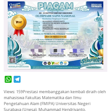
W
T
h
e
Views: 159Prestasi membanggakan kembali diraih oleh
a
l
mahasiswa Fakultas Matematika dan Ilmu
t
e
Pengetahuan Alam (FMIPA) Universitas Negeri
s
g
Surabaya (Unesa). Muhammad Hendriyanto,