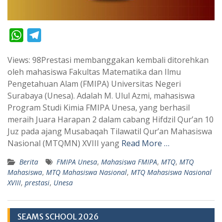
W
T
h
e
Views: 98Prestasi membanggakan kembali ditorehkan
a
l
oleh mahasiswa Fakultas Matematika dan Ilmu
t
e
Pengetahuan Alam (FMIPA) Universitas Negeri
s
g
Surabaya (Unesa). Adalah M. Ulul Azmi, mahasiswa
A
r
Program Studi Kimia FMIPA Unesa, yang berhasil
p
a
meraih Juara Harapan 2 dalam cabang Hifdzil Qur’an 10
Juz pada ajang Musabaqah Tilawatil Qur’an Mahasiswa
p
m
Nasional (MTQMN) XVIII yang
Read More …
Berita
FMIPA Unesa
,
Mahasiswa FMIPA
,
MTQ
,
MTQ
Mahasiswa
,
MTQ Mahasiswa Nasional
,
MTQ Mahasiswa Nasional
XVIII
,
prestasi
,
Unesa
SEAMS SCHOOL 2026