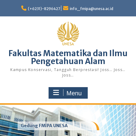
Skip
to
(+6231)-8296427
info_fmipa@unesa.ac.id
content
Fakultas Matematika dan Ilmu
Pengetahuan Alam
Kampus Konservasi, Tangguh Berprestasi! Joss… Joss…
Joss…
Menu
Gedung FMIPA UNESA