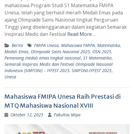
A
r
mahasiswa Program Studi S1 Matematika FMIPA
p
a
Unesa, telah yang berhasil meraih Medali Emas pada
ajang Olimpiade Sains Nasional tingkat Perguruan
p
m
Tinggi yang diselenggarakan dalam kegiatan Semarak
Inspirasi Medis dan Festival
Read More …
Berita
FMIPA Unesa
,
Mahasiswa FMIPA
,
Matematika
,
Medali Emas
,
Olimpiade Sains Nasional 2025
,
OSN 2025
,
Pemenang medali emas tingkat nasional
,
S1 Matematika
,
Semarak Inspirasi Medis dan Festival Olimpiade Nasional
Indonesia (SIMFONI) – IYFEST 2025
,
SIMFONI-IYFEST 2025
,
Unesa
Mahasiswa FMIPA Unesa Raih Prestasi di
MTQ Mahasiswa Nasional XVIII
Oktober 12, 2025
Fakultas Mipa