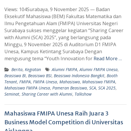
h
e
Views: 104Surabaya, 9 November 2025 — Badan
a
l
Eksekutif Mahasiswa (BEM) Fakultas Matematika dan
t
e
Ilmu Pengetahuan Alam (FMIPA) Universitas Negeri
s
g
Surabaya sukses menggelar kegiatan “Sharing Career
A
r
with Alumni (SCA) 2025”, yang berlangsung pada
p
a
Minggu, 9 November 2025 di Auditorium D1 FMIPA
Unesa, Kampus Ketintang Surabaya Dengan
p
m
mengusung tema “Youth Innovation for
Read More …
Berita
,
Kegiatan
Alumni FMIPA
,
Alumni FMIPA Unesa
,
Beasiswa BI
,
Beasiswa BSI
,
Beasiswa Indonesia Bangkit
,
Booth
Tenant
,
FMIPA
,
FMIPA Unesa
,
Mahasiswa
,
Mahasiswa FMIPA
,
Mahasiswa FMIPA Unesa
,
Pameran Beasiswa
,
SCA
,
SCA 2025
,
Seminat
,
Sharing Career with Alumni
,
Talkshow
Mahasiswa FMIPA Unesa Raih Juara 3
Business Model Competition di Universitas
Airlangga