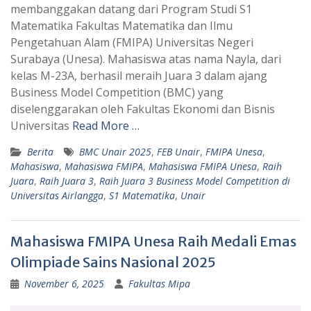
membanggakan datang dari Program Studi S1
t
e
Matematika Fakultas Matematika dan Ilmu
s
g
Pengetahuan Alam (FMIPA) Universitas Negeri
A
r
Surabaya (Unesa). Mahasiswa atas nama Nayla, dari
p
a
kelas M-23A, berhasil meraih Juara 3 dalam ajang
Business Model Competition (BMC) yang
p
m
diselenggarakan oleh Fakultas Ekonomi dan Bisnis
Universitas
Read More …
Berita
BMC Unair 2025
,
FEB Unair
,
FMIPA Unesa
,
Mahasiswa
,
Mahasiswa FMIPA
,
Mahasiswa FMIPA Unesa
,
Raih
Juara
,
Raih Juara 3
,
Raih Juara 3 Business Model Competition di
Universitas Airlangga
,
S1 Matematika
,
Unair
Mahasiswa FMIPA Unesa Raih Medali Emas
Olimpiade Sains Nasional 2025
November 6, 2025
Fakultas Mipa