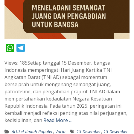
W
T
h
e
Views: 185Setiap tanggal 15 Desember, bangsa
a
l
Indonesia memperingati Hari Juang Kartika TNI
t
e
Angkatan Darat (TNI AD) sebagai momentum
s
g
bersejarah untuk mengenang semangat juang,
A
r
patriotisme, dan pengabdian prajurit TNI AD dalam
p
a
mempertahankan kedaulatan Negara Kesatuan
Republik Indonesia. Pada tahun 2025, peringatan ini
p
m
kembali menjadi refleksi penting atas nilai perjuangan,
kedisiplinan, dan
Read More …
Artikel Ilmiah Populer
,
Varia
15 Desember
,
15 Desember