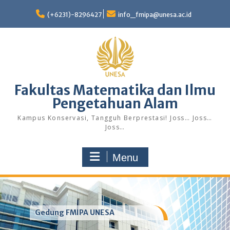
Skip
to
(+6231)-8296427
info_fmipa@unesa.ac.id
content
Fakultas Matematika dan Ilmu
Pengetahuan Alam
Kampus Konservasi, Tangguh Berprestasi! Joss… Joss…
Joss…
Menu
Gedung FMIPA UNESA