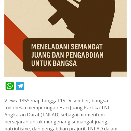
W
T
h
e
Views: 185Setiap tanggal 15 Desember, bangsa
a
l
Indonesia memperingati Hari Juang Kartika TNI
t
e
Angkatan Darat (TNI AD) sebagai momentum
s
g
bersejarah untuk mengenang semangat juang,
A
r
patriotisme, dan pengabdian prajurit TNI AD dalam