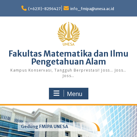
Skip
to
(+6231)-8296427
info_fmipa@unesa.ac.id
content
Fakultas Matematika dan Ilmu
Pengetahuan Alam
Kampus Konservasi, Tangguh Berprestasi! Joss… Joss…
Joss…
Menu
Gedung FMIPA UNESA