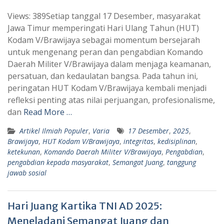
h
e
Views: 389Setiap tanggal 17 Desember, masyarakat
a
l
Jawa Timur memperingati Hari Ulang Tahun (HUT)
t
e
Kodam V/Brawijaya sebagai momentum bersejarah
s
g
untuk mengenang peran dan pengabdian Komando
A
r
Daerah Militer V/Brawijaya dalam menjaga keamanan,
p
a
persatuan, dan kedaulatan bangsa. Pada tahun ini,
peringatan HUT Kodam V/Brawijaya kembali menjadi
p
m
refleksi penting atas nilai perjuangan, profesionalisme,
dan
Read More …
Artikel Ilmiah Populer
,
Varia
17 Desember
,
2025
,
Brawijaya
,
HUT Kodam V/Brawijaya
,
integritas
,
kedisiplinan
,
ketekunan
,
Komando Daerah Militer V/Brawijaya
,
Pengabdian
,
pengabdian kepada masyarakat
,
Semangat Juang
,
tanggung
jawab sosial
Hari Juang Kartika TNI AD 2025:
Meneladani Semangat Juang dan