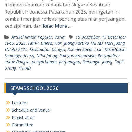
p
a
mempertahankan kedaulatan Negara Kesatuan
Republik Indonesia. Pada tahun 2025, peringatan ini
p
m
kembali menjadi refleksi penting atas nilai perjuangan,
kedisiplinan, dan
Read More …
Artikel Ilmiah Populer
,
Varia
15 Desember
,
15 Desember
1945
,
2025
,
FMIPA Unesa
,
Hari Juang Kartika TNI AD
,
Hari Juang
TNI AD 2025
,
kedaulatan bangsa
,
Kolonel Soedirman
,
Meneladani
Semangat Juang
,
Nilai Juang
,
Palagan Ambarawa
,
Pengabdian
untuk Bangsa
,
pengorbanan
,
perjuangan
,
Semangat Juang
,
Supit
Urang
,
TNI AD
SEAMS SCHOOL 2026
Lecturer
Schedule and Venue
Registration
Committee