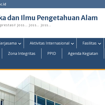
c.id
ka dan Ilmu Pengetahuan Alam
restasi! Joss… Joss… Joss…
Kerjasama
Aktivitas Internasional
Fasilitas
Zona Integritas
PPID
Agenda Kegiatan