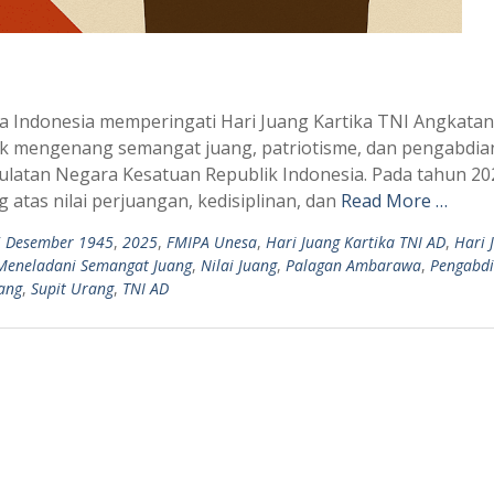
a Indonesia memperingati Hari Juang Kartika TNI Angkatan
k mengenang semangat juang, patriotisme, dan pengabdia
latan Negara Kesatuan Republik Indonesia. Pada tahun 20
g atas nilai perjuangan, kedisiplinan, dan
Read More …
 Desember 1945
,
2025
,
FMIPA Unesa
,
Hari Juang Kartika TNI AD
,
Hari 
Meneladani Semangat Juang
,
Nilai Juang
,
Palagan Ambarawa
,
Pengabd
ang
,
Supit Urang
,
TNI AD