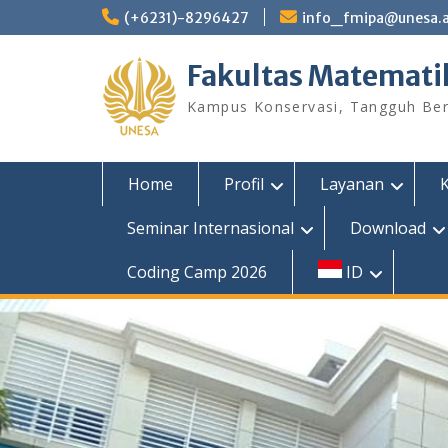
Skip
(+6231)-8296427
info_fmipa@unesa.a
to
content
Fakultas Matemati
Kampus Konservasi, Tangguh Berp
Home
Profil
Layanan
Seminar Internasional
Download
Coding Camp 2026
ID