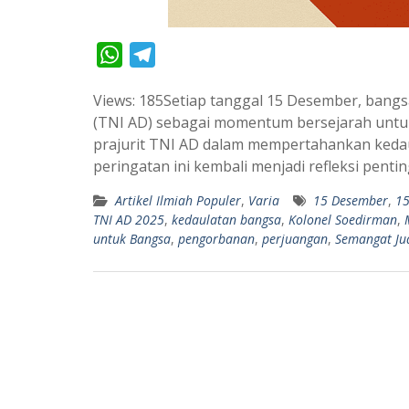
W
T
h
e
Views: 185Setiap tanggal 15 Desember, bangs
a
l
(TNI AD) sebagai momentum bersejarah untu
t
e
prajurit TNI AD dalam mempertahankan kedau
s
g
peringatan ini kembali menjadi refleksi pentin
A
r
Artikel Ilmiah Populer
,
Varia
15 Desember
,
15
p
a
TNI AD 2025
,
kedaulatan bangsa
,
Kolonel Soedirman
,
p
m
untuk Bangsa
,
pengorbanan
,
perjuangan
,
Semangat Ju