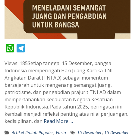
W
T
h
e
Views: 185Setiap tanggal 15 Desember, bangsa
a
l
Indonesia memperingati Hari Juang Kartika TNI
t
e
Angkatan Darat (TNI AD) sebagai momentum
s
g
bersejarah untuk mengenang semangat juang,
A
r
patriotisme, dan pengabdian prajurit TNI AD dalam
p
a
mempertahankan kedaulatan Negara Kesatuan
Republik Indonesia. Pada tahun 2025, peringatan ini
p
m
kembali menjadi refleksi penting atas nilai perjuangan,
kedisiplinan, dan
Read More …
Artikel Ilmiah Populer
,
Varia
15 Desember
,
15 Desember