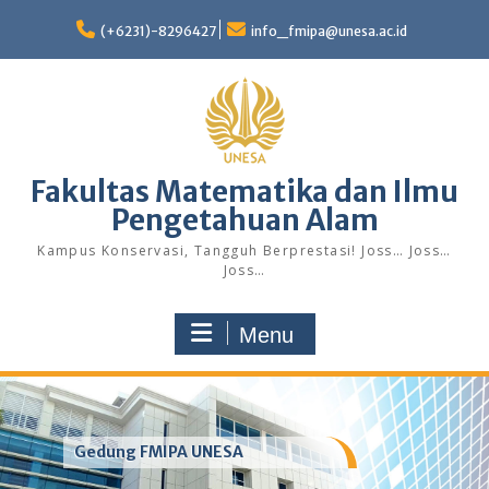
Skip
to
(+6231)-8296427
info_fmipa@unesa.ac.id
content
Fakultas Matematika dan Ilmu
Pengetahuan Alam
Kampus Konservasi, Tangguh Berprestasi! Joss… Joss…
Joss…
Menu
Gedung FMIPA UNESA